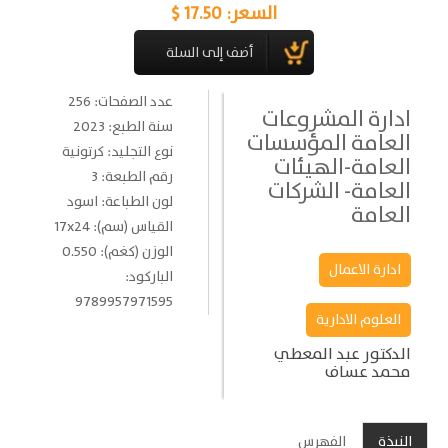
السعر:
17.50 $
عدد الصفحات: 256
ادارة المشروعات
سنة الطبع: 2023
العامة المؤسسات
نوع التجليد: كرتونية
العامة-الهيئات
رقم الطبعة: 3
العامة- الشركات
لون الطباعة: اسود
العامة
القياس (سم): 17x24
الوزن (كغم): 0.550
ادارة الاعمال
الباركود:
9789957971595
العلوم الادارية
الدكتور عبد المعطي
محمد عساف
النبذة
الفهرس