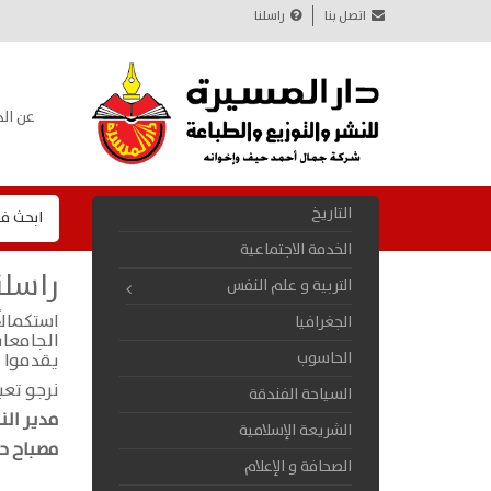
اتصل بنا
راسلنا
عن الد
التاريخ
ابحث ف
الخدمة الاجتماعية
راسلن
التربية و علم النفس
استكمال
الجغرافيا
الجامعات
الحاسوب
يقدموا ل
نرجو تعب
السياحة الفندقة
مدير الن
الشريعة الإسلامية
مصباح ح
الصحافة و الإعلام