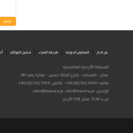
عن الدار
المعارض الدولية
طريقة الشراء
تحميل القوائم
أح
المملكة الأردنية الهاشمية
عمان - العبدلي - شارع الملك حسين - عمارة رقم 185
هاتف:
+962(6) 5627049
فاكس:
+962(6) 5627059
الإيميل:
info@massira.jo
,
sales@massira.jo
ص.ب 7218 عمان 1118 الأردن