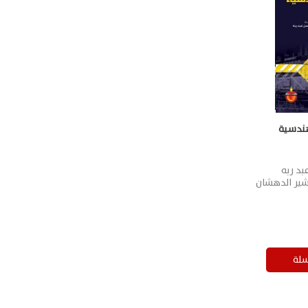
ندسية
بد ربه
ير الدهشان