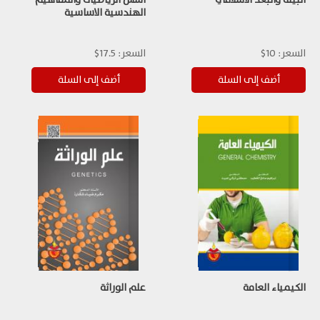
الهندسية الاساسية
السعر:
10$
السعر:
17.5$
الكيمياء العامة
علم الوراثة