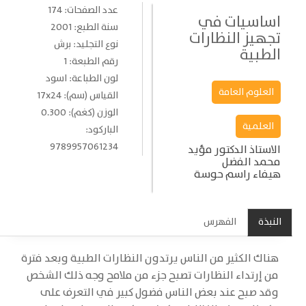
عدد الصفحات: 174
اساسيات في
سنة الطبع: 2001
تجهيز النظارات
نوع التجليد: برش
الطبية
رقم الطبعة: 1
لون الطباعة: اسود
العلوم العامة
القياس (سم): 17x24
الوزن (كغم): 0.300
العلمية
الباركود:
9789957061234
الاستاذ الدكتور مؤيد
محمد الفضل
هيفاء راسم حوسة
النبذة
الفهرس
هناك الكثير من الناس يرتدون النظارات الطبية وبعد فترة
من إرتداء النظارات تصبح جزء من ملامح وجه ذلك الشخص
وقد صبح عند بعض الناس فضول كبير في التعرف على