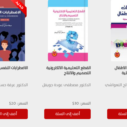
الاطفال
القطع التعليمية الالكترونية
الاضطرابات النفسي
لية
التصميم والانتاج
لح النعواشي
الدكتور مصطفى عودة جويفل
الدكتور عرفة ح
السعر:
30$
السعر:
20$