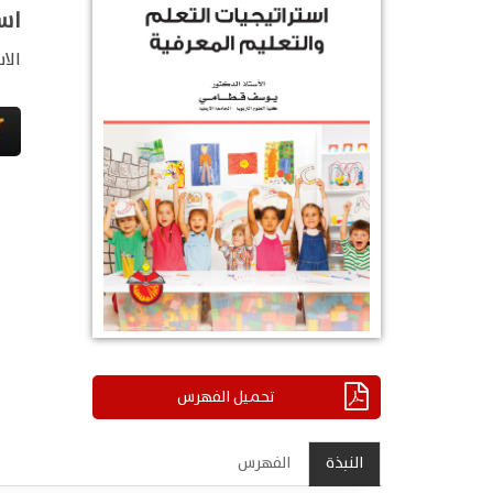
است
الا
تحميل الفهرس
النبذة
الفهرس