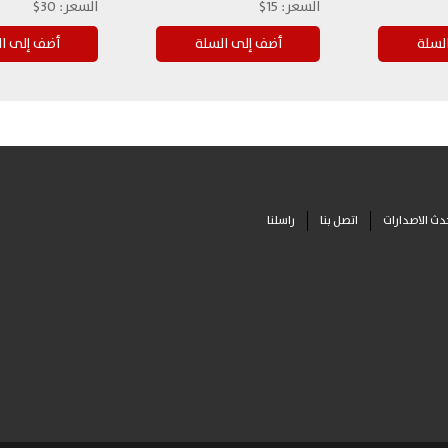
السعر:
15$
السعر:
30$
دث الاصدارات
اتصل بنا
راسلنا