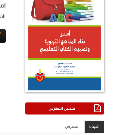
اسس
الا
تحميل الفهرس
النبذة
الفهرس