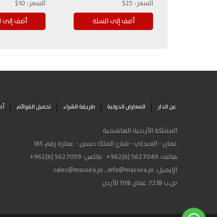
السعر:
25$
السعر:
10$
عن الدار
المعارض الدولية
طريقة الشراء
تحميل القوائم
أح
المملكة الأردنية الهاشمية
عمان - العبدلي - شارع الملك حسين - عمارة رقم 185
هاتف:
+962(6) 5627049
فاكس:
+962(6) 5627059
الإيميل:
info@massira.jo
,
sales@massira.jo
ص.ب 7218 عمان 1118 الأردن