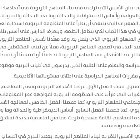
في بيان الأسس التي تراعى في بناء المناهج التربوية في أبعادها: 
ولمة وأساس الديمقراطية والحداثة وما بعد الحداثة والبنيوية، ل
تغيرات التي ينبغي أن تطرأ على المنظومة التربوية استجابة لعصر ا
ي في هذا الكتاب لكي تتكامل الحلقة، ويتعرف الدارس على أسس بناء 
 المنهاج التربوي الذي يتصل به. وقد مهّدنا لأسس المناهج الترب
 البدء في تصميم المناهج التربوية، فضلاً عن تبني المشتغلين في 
ار عند الاشتغال في المناهج التربوية تخطيطًا أو تصميمًا أو تنفيذًا.
لدراسة والتعلم على الطلبة الذين يدرسون في كليات التربية موضو
 مقررات المناهج الدراسية على اختلاف مستوياتها الأكاديمية.
فصول. ففي الفصل الأول: عرضنا الأهداف التربوية وبعض المفاهيم 
تغيرات التي طرأت على المنظومة التربوية لمواجهة عصر المعلومات.
الاجتماعي للمنهاج التربوي، كما خصصنا الفصل الخامس، لمعالجة الأ
ي، كما خصصنا الفصل السابع، أساس الديمقراطية والحداثة وما بعد 
ذه المفاهيم ثقافة منهجية طرحت مضامين لفلسفية جديدة تستحق أ
التعليمي وتصميمه.
في الأسس النظرية لبناء المناهج التربوية، بقصد التدرج في اكتساب 