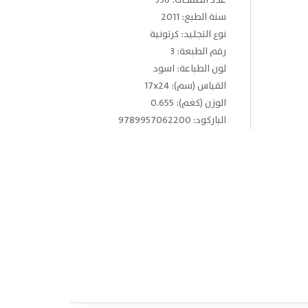
عدد الصفحات: 336
سنة الطبع: 2011
نوع التجليد: كرتونية
رقم الطبعة: 3
لون الطباعة: اسود
القياس (سم): 17x24
الوزن (كغم): 0.655
الباركود: 9789957062200