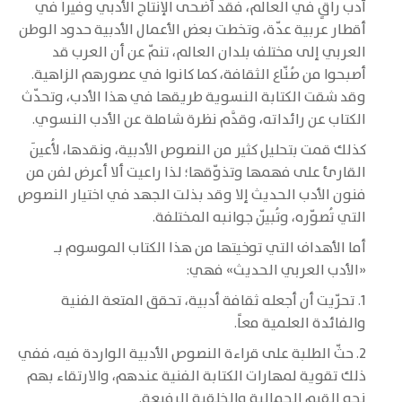
أدب راقٍ في العالم، فقد أضحى الإنتاج الأدبي وفيراً في
أقطار عربية عدّة، وتخطت بعض الأعمال الأدبية حدود الوطن
العربي إلى مختلف بلدان العالم، تنمّ عن أن العرب قد
أصبحوا من صُنّاع الثقافة، كما كانوا في عصورهم الزاهية.
وقد شقت الكتابة النسوية طريقها في هذا الأدب، وتحدّث
الكتاب عن رائداته، وقدَّم نظرة شاملة عن الأدب النسوي.
كذلك قمت بتحليل كثير من النصوص الأدبية، ونقدها، لأُعينَ
القارئ على فهمها وتذوّقها؛ لذا راعيت ألا أعرض لفن من
فنون الأدب الحديث إلا وقد بذلت الجهد في اختيار النصوص
التي تُصوّره، وتُبيّن جوانبه المختلفة.
أما الأهداف التي توخيتها من هذا الكتاب الموسوم بـ
«الأدب العربي الحديث» فهي:
1. تحرّيت أن أجعله ثقافة أدبية، تحقق المتعة الفنية
والفائدة العلمية معاً.
2. حثّ الطلبة على قراءة النصوص الأدبية الواردة فيه، ففي
ذلك تقوية لمهارات الكتابة الفنية عندهم، والارتقاء بهم
نحو القيم الجمالية والخلقية الرفيعة.