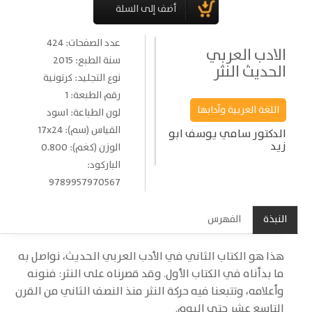
عدد الصفحات: 424
الادب العربي
سنة الطبع: 2015
الحديث النثر
نوع التجليد: كرتونية
رقم الطبعة: 1
اللغة العربية وآدابها
لون الطباعة: اسود
القياس (سم): 17x24
الدكتور سامي يوسف ابو
زيد
الوزن (كغم): 0.800
الباركود:
9789957970567
النبذة
الفهرس
هذا هو الكتاب الثاني في الأدب العربي الحديث، نواصل به
ما بدأناه في الكتاب الأول. وقد قصرناه على النثر: فنونه
وأعلامه، وتتبعنا فيه حركة النثر منذ النصف الثاني من القرن
التاسع عشر حتى اليوم.