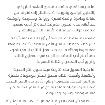
أما طريقتنا فهي قائمة على مزج المنهج التاريخي
بالتحليل الواسع، وتبويب الأدب بالنظر إلى فنونه، من
مقالة وخاطرة، وقصة قصيرة، ورواية، ومسرحية. وتوقفت
عند أعلام هذه الفنون، فتعرّضت لحياة كل أديب منهم،
وتناولت جوانب من عطائه الأدبي بالدرس والتحليل.
واقتضت طبيعة هذه الدراسة أن أوزّع الكتاب على أربعة
عشر فصلاً؛ فخصصت الفصل الأول للنهضة الأدبية، عواملها
ومظاهرها وطلائعها، ثم جاءالفصل الثاني ليلقي الضوء
على أعلام أدب النهضة، وتناولت في: الفصلين الثالث
والرابع أدب المهجر، والكتابة النسوية.
أما بقية الفصول فقد تناولت فيها فنون النثر الحديث
وأعلامها، وأنهيت الكتاب بملحق تضمّن موضوعات متخيّرة
من النثر الحديث. تستشرف الإنتاج الأدبي في العصر الحديث،
مُلقيا نظرة بانورامية على نماذج من الفنون الأدبية، من
مقالة، وقصة، وسيرة، ومسرحية.
لا شك في أن الأدب العربي المعاصر أدب كبير مثله كمثل أي