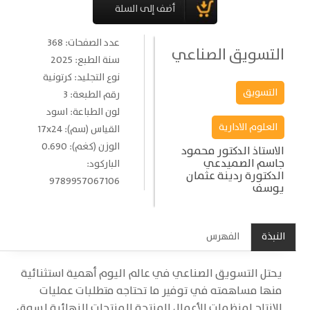
عدد الصفحات: 368
التسويق الصناعي
سنة الطبع: 2025
نوع التجليد: كرتونية
التسويق
رقم الطبعة: 3
لون الطباعة: اسود
العلوم الادارية
القياس (سم): 17x24
الوزن (كغم): 0.690
الاستاذ الدكتور محمود
جاسم الصميدعي
الباركود:
الدكتورة ردينة عثمان
9789957067106
يوسف
النبذة
الفهرس
يحتل التسويق الصناعي في عالم اليوم أهمية استثنائية
منها مساهمته في توفير ما تحتاجه متطلبات عمليات
الإنتاج لمنظمات الأعمال المنتجة للمنتجات النهائية لسوق