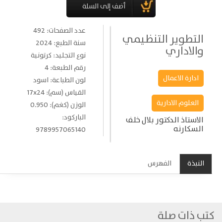
عدد الصفحات: 492
التطوير التنظيمي
سنة الطبع: 2024
والاداري
نوع التجليد: كرتونية
رقم الطبعة: 4
ادارة الاعمال
لون الطباعة: اسود
القياس (سم): 17x24
العلوم الادارية
الوزن (كغم): 0.950
الباركود:
الاستاذ الدكتور بلال خلف
السكارنه
9789957065140
النبذة
الفهرس
كتب ذات صلة