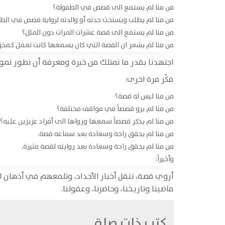
من منا لم يستمع الى قصص في الطفولة؟
من منا لم يطلب ويستحث جدته أو والدته لرواية قصص في الط
من منا لم يستمع الى قصة عشرات المرات دون الملل؟
من منا لم يشعر ان القصة التي كان يسمعها كانت تعمل كمخز
اجتهدنا بقدر ما نمتلك من خبرة ومعرفة أن نطور نموذ
فكّر مرة اخرى:
من منا ليس له قصة؟
من منا لم يرو قصصاً في مواقف مختلفة؟
من منا لم يذكر قصصاً سمعها ورواها الى أفراد عزيزين عليه؟
من منا لم يحقق راحة وسعادة بعد سماعه قصة.
من منا لم يحقق راحة وسعادة بعد روايته لقصة مثيرة.
وأخيراً:
أروي قصة، تنقل أخبار الأجداد، وتلمعهم في أذهان ال
ماضينا وتاريخنا، وحاضرنا، وعقولنا.
كتب ذات صلة