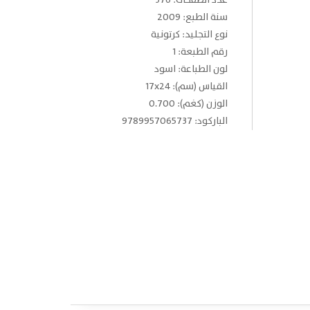
عدد الصفحات: 376
سنة الطبع: 2009
نوع التجليد: كرتونية
رقم الطبعة: 1
لون الطباعة: اسود
القياس (سم): 17x24
الوزن (كغم): 0.700
الباركود: 9789957065737