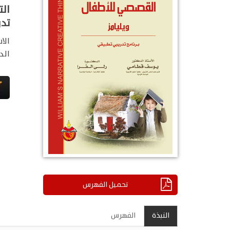
الت
تد
الا
الد
تحميل الفهرس
النبذة
الفهرس