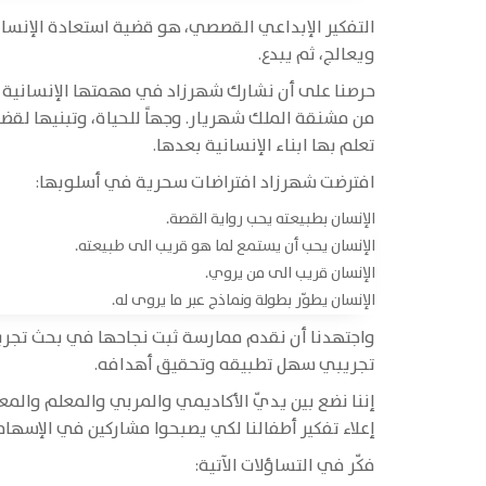
التفكير الإبداعي القصصي، هو قضية استعادة الإنسان إ
ويعالج، ثم يبدع.
حرصنا على أن نشارك شهرزاد في مهمتها الإنسانية ا
من مشنقة الملك شهريار. وجهاً للحياة، وتبنيها لقض
تعلم بها ابناء الإنسانية بعدها.
افترضت شهرزاد افتراضات سحرية في أسلوبها:
الإنسان بطبيعته يحب رواية القصة.
الإنسان يحب أن يستمع لما هو قريب الى طبيعته.
الإنسان قريب الى من يروي.
الإنسان يطوّر بطولة ونماذج عبر ما يروى له.
واجتهدنا أن نقدم ممارسة ثبت نجاحها في بحث تجريب
تجريبي سهل تطبيقه وتحقيق أهدافه.
إننا نضع بين يديّ الأكاديمي والمربي والمعلم والمعل
إعلاء تفكير أطفالنا لكي يصبحوا مشاركين في الإسهام ف
فكّر في التساؤلات الآتية: