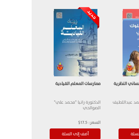
نساني النظرية
ممارسات المعلم القيادية
حمد عبداللطيف
الدكتورة رانيا "محمد علي"
الصوالحي
السعر:
17.5$