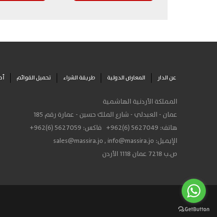
عن الدار
المعارض الدولية
طريقة الشراء
تحميل القوائم
أح
المملكة الأردنية الهاشمية
عمان - العبدلي - شارع الملك حسين - عمارة رقم 185
هاتف:
+962(6) 5627049
فاكس:
+962(6) 5627059
الإيميل:
info@massira.jo
,
sales@massira.jo
ص.ب 7218 عمان 1118 الأردن