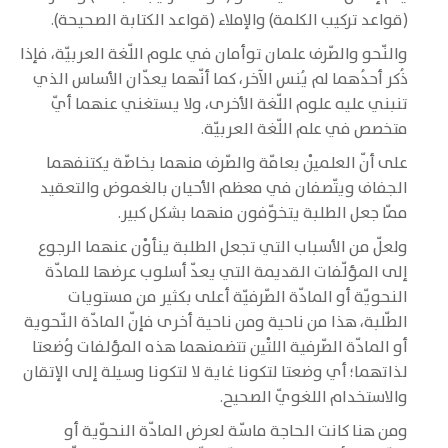
(قواعد تركيب الكلمة) والإملاء (قواعد الكتابة الصحيحة).
والنّحو والصّرف علمان توأمان في علوم اللّغة العربيّة، فإذا
ذُكر أحدُهما لم يُنس الآخر، كما أنّهما يعدّان الأساس الذي
تنبني عليه علوم اللّغة الأخرى، ولا يستغني عنهما أيّ
متخصص في علم اللّغة العربيّة.
على أنّ العلميْن بعامّة والصّرف منهما بخاصّة يكتنفهما
الجفاف ويتّصفان في معظم الأحيان بالغموض والتعقيد
ممّا جعل الطلبة يتخوّفون منهما بشكل كبير.
ولعلّ من الأسباب التي تجعل الطلبة ينأوْن عنهما الرجوع
إلى المؤلّفات القديمة التي يعدّ أسلوب عرضها للمادّة
النحويّة أو المادّة الصّرفيّة أعلى بكثير من مستويات
الطّلبة، هذا من ناحية ومن ناحية أخرى فإنّ المادّة النّحوية
أو المادّة الصّرفية اللتْين تتضمنهما هذه المؤلفات وُضعتا
لذاتهما؛ أي وضعتا لتكونا غاية لا لتكونا وسيلة إلى الإتقان
والاستخدام اللغويّ الصحيح.
ومن هنا كانت الحاجة ماسّة لعرض المادّة النحوّية أو