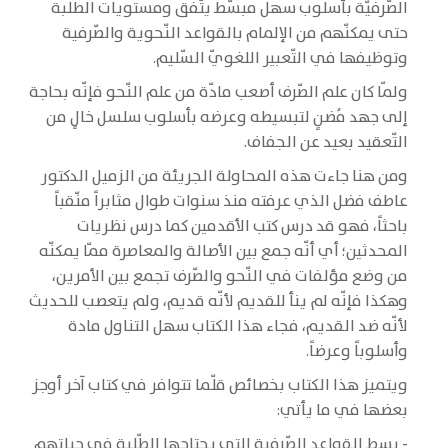
الصّرفيّة بأسلوب سهل مبسّط يتّفق ومستويات الطّلبة
حتى يمكنّهم من الإلمام بالقواعد النّحوية والصّرفية
وتوظيفها في التّعبير اللغويّ السّليم.
ولمّا كان علم الصّرف أصعب مادّة من علم النّحو فإنّه بحاجة
إلى جهد مُضنٍ لتبسيطه وعرضه بأسلوب سلسل خالٍ من
التّعقيد بعيد عن الجفاف.
ومن هنا جاءت هذه المحاولة الجريئة من الزميل الدكتور
عاطف فضل الذي عرفته منذ سنوات طوال مثابراً منّقباً
باحثاً، فهو قد درس كتب الأقدمين كما درس نظريات
المحدثين؛ أي أنّه جمع بين الأصالة والمعاصرة ممّا يمكنّه
من وضع مؤلفات في النّحو والصّرف تجمع بين الأمرين،
وهكذا فإنّه لم ينأ للقديم لأنّه قديم، ولم يتعصب للحديث
لأنّه ضد القديم، فجاء هذا الكتاب سهل التناول مادة
وأسلوباً وعرضاً.
ويتميز هذا الكتاب بخصائص قلّما تتوافر في كتاب آخر أوجز
بعضها في ما يأتي:
- بسط القواعد الصّرفية التي يحتاجها الطّلبة في حياتهم