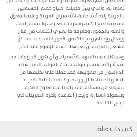
الصّرف من أهمّ العلوم العربيّة وأجلّها موضوعاً وأحقّها بأن
يُعنى به، والذي يبيّن فضيلته احتياج جميع المشتغلين
بالعربيّة إليه أيّما حاجة، لأنّه ميزان العربيّة وعليه المعوّل
في ضبط صيغ الكلم، ومعرفة تصغيرها، والنسبة إليها،
والعلم بالجموع، ومعرفة ما يعتري الكلمات من إعلال
وإبدال وإدغام وغير ذلك من الأمور التي يجب على كلّ
مشتغل بالعربية أنْ يعرفها، خشية الوقوع في اللحن.
وهذا كتاب في الصرف نقدّمه راجين أن نكون قد وُفقنا في
تتبع أجزائه، وتيسير قواعده، تلك القواعد التي يشكو
الدارسون من صعوبتها، فقد عملنا على تخليصها من
الحشو الذي لا طائل وراءه، ولا يفيد الطلبة بقدر ما
ينفّرهم من مسائله. وقد راعينا فيه وضوح الفكرة،
وسهولة العبارة، وإيجاز القاعدة وكثرة التمرينات كي
ترسخ القاعدة.
كتب ذات صلة