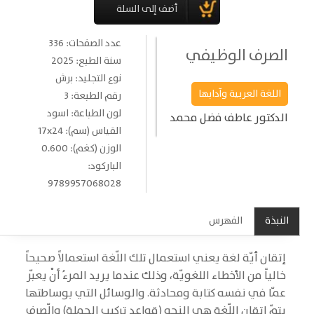
عدد الصفحات: 336
الصرف الوظيفي
سنة الطبع: 2025
نوع التجليد: برش
اللغة العربية وآدابها
رقم الطبعة: 3
لون الطباعة: اسود
الدكتور عاطف فضل محمد
القياس (سم): 17x24
الوزن (كغم): 0.600
الباركود:
9789957068028
النبذة
الفهرس
إتقان أيّة لغة يعني استعمال تلك اللّغة استعمالاً صحيحاً
خالياً من الأخطاء اللغويّة، وذلك عندما يريد المرءُ أنْ يعبّر
عمّا في نفسه كتابة ومحادثة. والوسائل التي بوساطتها
يتمّ إتقان اللّغة هي النحو (قواعد تركيب الجملة) والّصرف