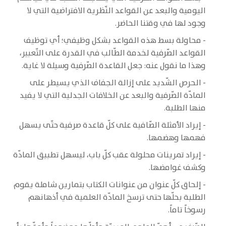
اليومية والبعد عن القواعد النّظرية الافتراضية التي لا
وجود لها في وقتنا الحاضر.
- محاولة بسط هذه القواعد بشكل وظيفي؛ أي توظيف
القواعد الصّرفية لخدمة الطّالب في القدرة على التّعبير،
وهذا ما نقول عنه: جعل القاعدة الصّرفية وسيلة لا غاية.
- الحرص الشّديد على إزالة الجفاف الذي يسيطر على
المادّة الصّرفية والبعد عن الخلافات الجدلية التي لا يفيد
منها الطلبة.
- إيراد الأمثلة الصّافية على كلّ قاعدة صرفية حتّى يسهل
فهمها وهضمها.
- إيراد تمرينات محلولة عقب كلّ باب، ليسهل تطبيق المادّة
وكشف غوامضها.
- إلحاق كلّ عنوان من عنوانات الكتاب بتمارين شاملة يقوم
الطلبة بحلّها حتى ترسخ المادّة العلمية في أذهانهم
رسوخاً تاماً.