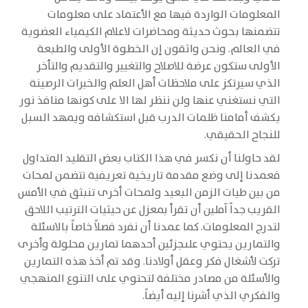
المعلومات الواردة فيها مع الأعتماد على معلومات
تتضمنها بحوث حديثة ومحاضرات لاعلام الكيمياء العضوية
في العالم. ونحن واثقون إن الخطوة الأولى والطبعة
الأولى ستكون عرضة للاصلاح والتغيير والتقديم والتأخر
الذي سيرتكز على ملاحظات أهل العلم والخبرات الرصينة
التي نستغني عنها ولن ننظر لها الا على كونها منافذ نور
يكشف أمامنا ظلمات الدرب قبل استكشافه ويمهد السبل
للنجاح الحقيقي.
لقد حاولنا أن نكسر في هذا الكتاب بعض التقليد المتداول
فعمدنا إلى وضع مقدمة تاريخية تعريفية تتضمن لمحات
من بين طيات الزمن البعيد ولمحات أخرى تنبثق في الأمس
القريب جداً آملين أن تقرأ بمعزل عن حيثيات الترتيب اللاحق
لتدرج المعلومات. كما عمدنا أن نفرد فصلاً خاصاً بالاسئلة
والتمارين يحتوي علىجزئين أحدهما تمارين محلولة وأخرى
تركت لأشغال فكر وعقل أولادنا. وقد تم أخذ هذه التمارين
والأسئلة من مصادر مختلفة لتحتوي على التنوع المنهجي
والفكري الذي أشرنا إليه أيضاً.