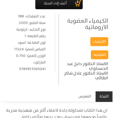
عدد الصفحات: 388
الكيمياء العضوية
سنة الطبع: 2009
الاروماتية
نوع التجليد: كرتونية
رقم الطبعة: 1
الكيمياء
لون الطباعة: اسود
القياس (سم): 17x24
العلمية
الوزن (كغم): 0.750
الباركود:
الاستاذ الدكتور دايخ عبد
الحسناوي
9789957065041
الاستاذ الدكتور عادل شاكر
الطائي
النبذة
الفهرس
ان هذا الكتاب لمحاولة جادة لانتقاء أكثر من منهجية مجربة
عالمياً وجمعها في نسق يوحد بينها وتآلف يكامل