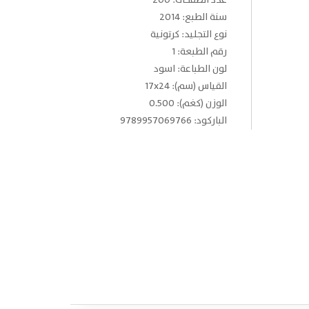
عدد الصفحات: 200
سنة الطبع: 2014
نوع التجليد: كرتونية
رقم الطبعة: 1
لون الطباعة: اسود
القياس (سم): 17x24
الوزن (كغم): 0.500
الباركود: 9789957069766