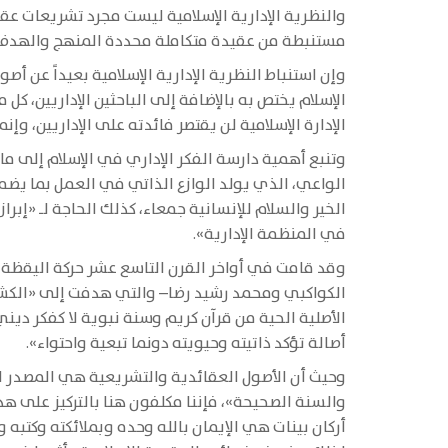
والنظرية الإدارية الإسلامية ليست مجرد تشريعات عق
مستنبطة من عقيدة متكاملة محددة المنهج والهدف، تت
وإن استنباط النظرية الإدارية الإسلامية بعيداً عن أص
الإسلام يختص به بالإضافة إلى الباحثين الإداريين، 
الإدارة الإسلامية لن يقتصر فائدته على الإداريين، وإ
وتنبع أهمية دارسة الفكر الإداري في الإسلام إلى ما
الواعي، الذي يولد الوازع الذاتي في العمل بما يضم
الخير والسلام للإنسانية جمعاء، كذلك الحاجة لـ «إب
في المنظمة الإدارية».
وقد قامت في أواخر القرن التاسع عشر حركة اليقظة ا
الكواكبي ومحمد رشيد رضا– والتي هدفت إلى «الكشف
الأصلية الحية من قرآن كريم وسنة نبوية لا كفكر دين
أصالة تؤكد ذاتيته وحيويته دونما تبعية واحتواء».
وحيث أن الأصول العقائدية والتشريعية هي المصدر ال
والسنة الصحيحة»، فإننا مكلفون هنا بالتركيز على هذا
أركان بينات هي الإيمان بالله وحده وبملائكته وكتبه