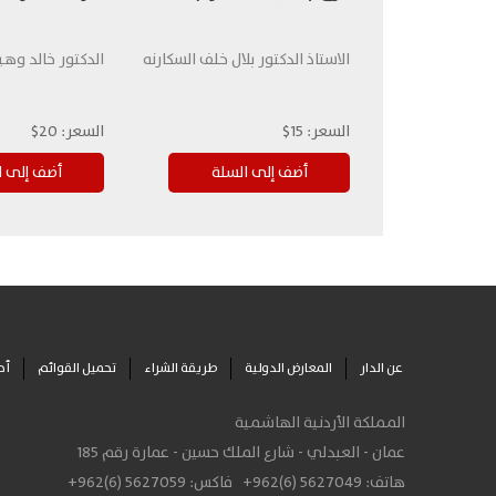
الاستاذ الدكتور بلال خلف السكارنه
الدكتور خالد وهي
السعر:
15$
السعر:
20$
عن الدار
المعارض الدولية
طريقة الشراء
تحميل القوائم
أح
المملكة الأردنية الهاشمية
عمان - العبدلي - شارع الملك حسين - عمارة رقم 185
هاتف:
+962(6) 5627049
فاكس:
+962(6) 5627059