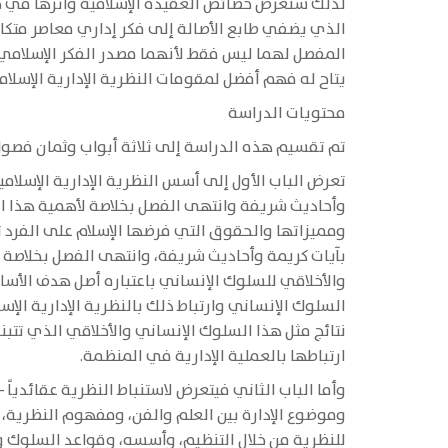
لذلك سنعرض خصائص العقيدة الإسلامية وأثرها في ح
الذي يضفي طابع الأصالة إلى فكر إداري معاصر متكام
المفصل لهما ليس فقط لأنهما مصدر الفكر الإسلامي –
يتاح له فهم أفضل لمقومات النظرية الإدارية الإسلا
محتويات الدراسة
تم تقسيم هذه الدراسة إلى ثلاثة أبواب وثمان فصول
تعرض الباب الأول إلى أسس النظرية الإدارية الإسلامي
وأحاديث شريفة وانتهى الفصل بخلاصة لأهمية هذا ا
ومميزاتها والحقوق التي فرضها الإسلام على الفرد ثم
بآيات كريمة وأحاديث شريفة، وانتهى الفصل بخلاصة أ
والأخلاقي للسلوك الإنساني باعتباره أصل هدف الأس
السلوك الإنساني وارتباط ذلك بالنظرية الإدارية الإسل
نتائج مثل هذا السلوك الإنساني والأخلاقي الذي تتبن
ارتباطها بالعملية الإدارية في المنظمة.
وأما الباب الثاني فيتعرض لاستنباط النظرية عقائدياً
وموضوع الإدارة بين العلم والفن، ومفهوم النظرية، و
للنظرية من خلال التنظيم، وأسسه، وقواعد السلوك وح