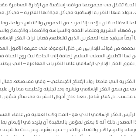
ائدية تشكل في مجموعها مواقف إسلامية من الإدارة المعاصرة فقط،
ولد منها النظرية الإسلامية في كل مجالاتها الفكرية – في كل مجال
ولها العقائدية لن يؤدي إلا لمزيد من الغموض والالتباس حولها، وما 
كل من فقهاء التشريع وعلماء الفقه والسياسة والاقتصاد والاجتماع و
نما أيضاً سيفيد منه المفكرين الذين تشغلهم قضايا تراث الفكر الإسلا
 تحققه من فوائد للإداريين من خلال الوقوف على حقيقة الأصول العقا
ن لها التطبيق العملي السليم. إضافة إلى الحاجة لبث روح الحياة 
راز تفوق الفكر الإداري الإسلامي على النظريات المعاصرة – التي ب
لفكرية التي قادها رواد الإصلاح الاجتماعي – وفي مقدمتهم جمال ا
 عن سمو الفكر الإسلامي ونشره بعد تجليته وتخليصه مما ران عليه
ي فحسب.. بل كفكر شامل يتغيا صلاح أحوال البشرية في سائر شؤون ال
رئيس للفكر الإسلامي الذي هو «المحاولات العقلية من علماء المسلم
 المصدر، ذلك أنه لا يمكن لمؤمن بالعقيدة أن يتردد في الإيمان بما
 ورسله واليوم الآخر والقضاء والقدر – خيره وشره، ومن حيث ما شرعه