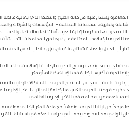
معاصرة يستدل عليه من حالة الضياع والتخلف الذي يعانيه عالمنا ا
ة شاملة وتطبيقه لمنظماتنا المختلفة – المؤسسات والشركات والمصان
التي يدور بها مفكري الإدارة العرب، أساتذتها وطلباتها، والذي يب
ا العربي الإسلامي المختلفة عن غيرها من المجتمعات التي نشأت بها
بار أن العمل والعبادة شيئان متلازمان، وإن فقدان الحس الديني لل
تقطع بوجود وتحدد بوضوح النظرية الإدارية الإسلامية، بخلاف الدراسا
نما تعرضت أكثرها للإدارة في الإسلام كنظام أو فكر.
رية علمية – تنبع من المجتمع العربي – للمشكلات الإدارية التي ت
 خريطة وطننا العربي الكبير، فبالإضافة إلى إثراء الفكر الإداري ال
 شك مساهمة عربية خالصة في الفكر الإداري العالمي.
ها مرجعاً من تراثنا العربي، وتمشياً مع مادة الفكر الإداري مواضعيه
مان الواعي فعاليته وتطبيقه، تأتي دراستنا هذه في استنباط النظرية ا