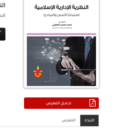
الن
الد
تحميل الفهرس
النبذة
الفهرس