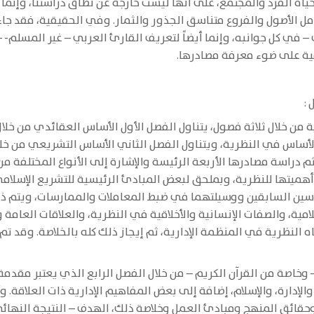
ياة الفرد والمجتمع، على أنها ليست خارجة عن نطاق دراستنا، وإ
ل الأصول والفروع متناسق الجذور والثمار. وفي الحقيقية، فقد جاء 
 في كل جوانبه، وإنما أيضاً لتعريف القارئ العربي – غير المسلم
مية على ضوء معرفة مصادرها.
 :
ة من خلال ثلاثة فصول، يتناول الفصل الأول الأساس العقائدي من خلال
لأساس في النظرية، ويتناول الفصل الثاني الأساس التشريعي من خل
 دراسة مصادرها الأربعة الرئيسة والإشارة إلى الأنواع المختلفة من
هميتها للنظرية، وبملحق لبعض المبادئ الرئيسية للتشريع الإسلامي.
اسين السابقين ووسيلتهما في ضبط المعاملات والممارسات، ويتم ذلك
امية، والصفات الإنسانية والأخلاقية في النظرية، والعلاقات العامة ود
اه النظرية في المنظمة الإدارية، ثم إيجاز ذلك كله بالخلاصة. وقد
 – وخاصة من القرآن الكريم – من خلال الفصل الرابع الذي يعتبر مقدمة
الإدارة، والإسلام، إضافة إلى بعض المفاهيم الإدارية ذات العلاقة.
قائق المنهج ومبادئ العمل وخلاصة ذلك، الهدف – النتيجة النهائي 