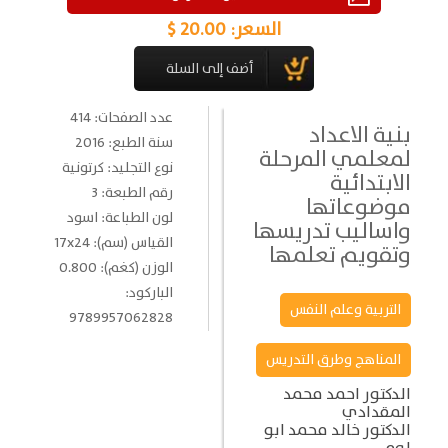
السعر:
20.00 $
عدد الصفحات: 414
بنية الاعداد
سنة الطبع: 2016
لمعلمي المرحلة
نوع التجليد: كرتونية
الابتدائية
رقم الطبعة: 3
موضوعاتها
لون الطباعة: اسود
واساليب تدريسها
القياس (سم): 17x24
وتقويم تعلمها
الوزن (كغم): 0.800
الباركود:
التربية وعلم النفس
9789957062828
المناهج وطرق التدريس
الدكتور احمد محمد
المقدادي
الدكتور خالد محمد ابو