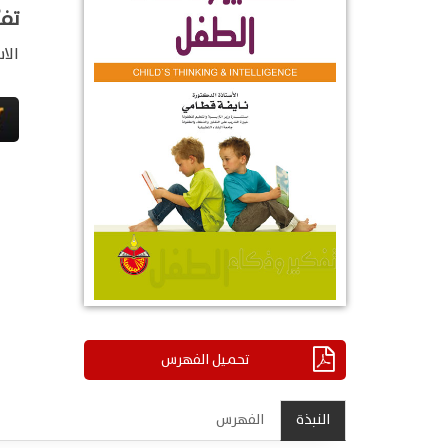
تفك
الا
تحميل الفهرس
النبذة
الفهرس