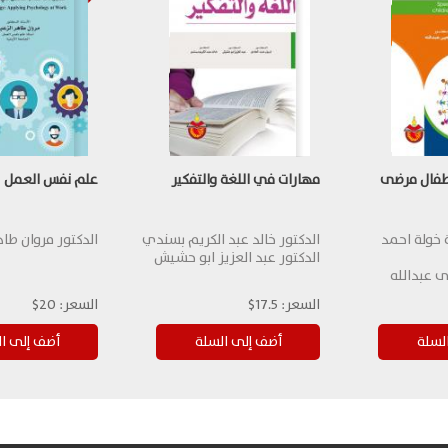
اطفال مرضى
مهارات في اللغة والتفكير
علم نفس العمل
ة خولة احمد
الدكتور خالد عبد الكريم بسندي
الدكتور مروان طا
الدكتور عبد العزيز ابو حشيش
ى عبدالله
السعر:
17.5$
السعر:
20$