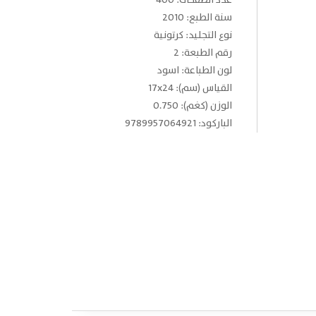
عدد الصفحات: 400
سنة الطبع: 2010
نوع التجليد: كرتونية
رقم الطبعة: 2
لون الطباعة: اسود
القياس (سم): 17x24
الوزن (كغم): 0.750
الباركود: 9789957064921