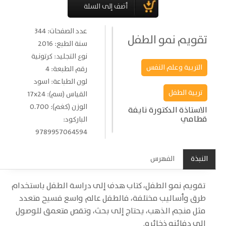
عدد الصفحات: 344
تقويم نمو الطفل
سنة الطبع: 2016
نوع التجليد: كرتونية
التربية وعلم النفس
رقم الطبعة: 4
لون الطباعة: اسود
تربية الطفل
القياس (سم): 17x24
الوزن (كغم): 0.700
الاستاذة الدكتورة نايفة
قطامي
الباركود:
9789957064594
النبذة
الفهرس
تقويم نمو الطفل، كتاب هدف إلى دراسة الطفل باستخدام
طرق وأساليب مختلفة، فالطفل عالم واسع فسيح متعدد
مثل منجم الذهب، يحتاج إلى بحث، وتقص متعمق للوصول
إلى دفائنه ذخائره.