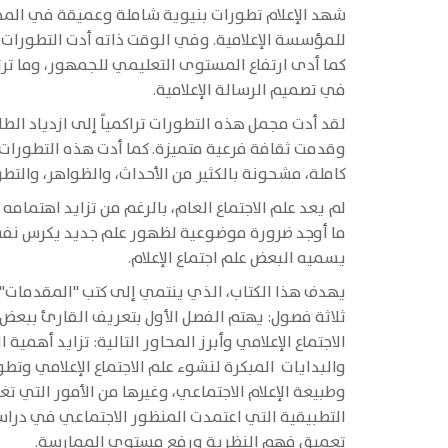
شهد الإعلام تطورات بنيوية شاملة وعميقة في المجتمع
للمؤسسة الإعلامية. وفي الوقت ذاته أدت التطورات ا
كما أدى ارتفاع المستوى التعليمي للجمهور، وما ترتب
في تصميم الرسالة الإعلامية.
لقد أدت مجمل هذه التطورات تراكمياً إلى ازدياد الطا
وقدمت ثقافة فرعية متميزة. كما أدت هذه التطورات و
كاملة، مشحونة بالكثير من الأحداث، والظواهر، والتطو
لم يعد علم الاجتماع العام، بالرغم من تزايد اهتمامه 
ما أوجد ضرورة موضوعية لظهور علم جديد يكرس نفسه ل
يسميه البعض علم اجتماع الإعلام.
يهدف هذا الكتاب، الذي ينتمي إلى كتب "المقدمات" 
ثلاثة فصول: يهتم الفصل الأول بتعريف القارئ ببعض ا
الاجتماع الإعلامي وأبرز المحاور التالية: تزايد أهمية
والبدايات المبكرة لنشوء علم الاجتماع الإعلامي وتطو
وطبيعة الإعلام الاجتماعي، وغيرها من الأمور التي ت
التطبيقية التي اعتمدت المنظور الاجتماعي في دراسة
تعميق فهم النظرية ورفع مستوى الممارسة.