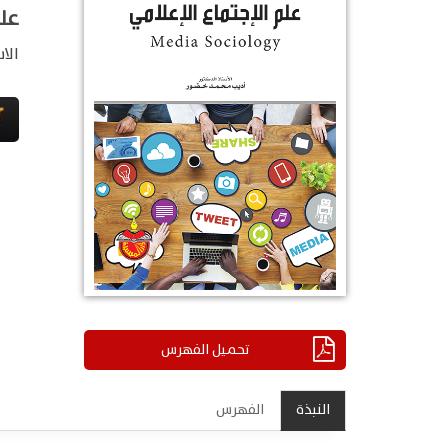
علم
الا
تحميل الفهرس
النبذة
الفهرس