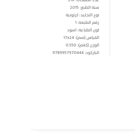
عدد الصفحات: 216
سنة الطبع: 2015
نوع التجليد: كرتونية
رقم الطبعة: 1
لون الطباعة: اسود
القياس (سم): 17x24
الوزن (كغم): 0.550
الباركود: 9789957970444