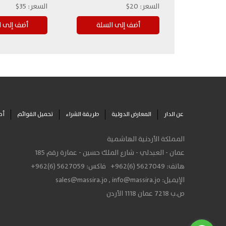
السعر:
20$
السعر:
35$
عن الدار
المعارض الدولية
طريقة الشراء
تحميل القوائم
أح
المملكة الأردنية الهاشمية
عمان - العبدلي - شارع الملك حسين - عمارة رقم 185
هاتف:
+962(6) 5627049
فاكس:
+962(6) 5627059
الإيميل:
info@massira.jo
,
sales@massira.jo
ص.ب 7218 عمان 1118 الأردن