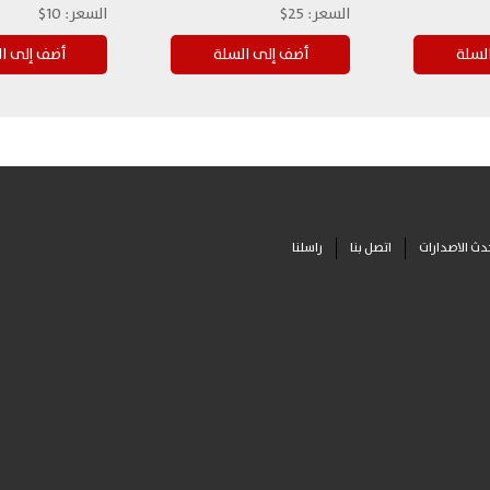
السعر:
25$
السعر:
10$
دث الاصدارات
اتصل بنا
راسلنا