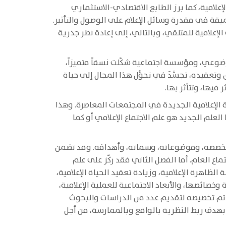
لامية، كما برز الطابع الاقتصادي-الاستثماري
يقة في مقدرة وسائل الإعلام على الوصول والتأثير.
إعلامية للمتلقي، وبالتالي، إلى إعادة نظر جذرية
موضوعي، ومؤسسة اجتماعية شكَّلت نسقاً متميزاً،
عقيده، تجسَّدَ في تحوُّل هذا المجال إلى حياة
فيها، وتتأثر بها.
اة الإعلامية الجديدة في المجتمعات المعاصرة. وهذا
لم الجديد هو علم الاجتماع الإعلامي أو كما
ل تخصصه، وموضوعاته، وسماته، وأهدافه. وقد تضمن
ع العام. أما الفصل الثاني فقد ركّز على علم
الظاهرة الإعلامية، وزيادة تعقيد الحياة الإعلامية،
خصائصها، والأبعاد الاجتماعية للعملية الإعلامية،
قد تم تخصيصه لتقديم عدد من الدراسات والبحوث
بهدف ربط النظرية بالواقع وبالممارسة، من أجل