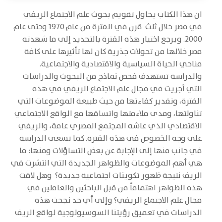
ان هذا الكتاب يحاول تقويم بحوث علم الاجتماع الريفي
في مصر خلال ثلث قرن في الفترة من عام 1970 وحتى عام
2000. ويرجع اختيار هذه الفترة بالتحديد إلى ما شهدته
مصر خلالها من تحولات جذرية كان لها تأثيرها على كافة
مناحي الحياة السياسية والاقتصادية والاجتماعية.
والدراسة تستهدف فحص نماذج من البحوث والدراسات
التي أجريت في مجال علم الاجتماع الريفي في هذه
الفترة، وتقدير كفاءتها من حيث طبيعة الموضوعات التي
تناولتها، ومدى ملاءمتها واتساقها مع الواقع الاجتماعي
الاقتصادي الذي عاشه المجتمع المصري عامة، والريفي
على وجه الخصوص في هذه الفترة. كما تسعى الدراسة
في جانب منها إلى الإجابة عن بعض التساؤلات ومنها: ما
هي أهم الموضوعات والظواهر الجديدة التي انتشرت في
الريف نتيجة ظهور تكوينات اجتماعية جديدة؟ وهل لاقت
هذه الظواهر اهتماماً من قبل الباحثين والعاملين في
مجال علم الاجتماع الريفي؟ وإلى أي حد نجحت هذه
الدراسات في تعميق رؤيتنا السوسيولوجية لواقع الريف