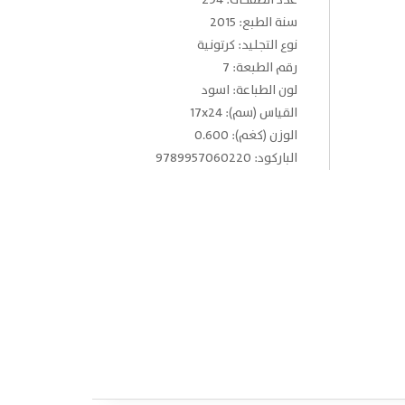
عدد الصفحات: 294
سنة الطبع: 2015
نوع التجليد: كرتونية
رقم الطبعة: 7
لون الطباعة: اسود
القياس (سم): 17x24
الوزن (كغم): 0.600
الباركود: 9789957060220