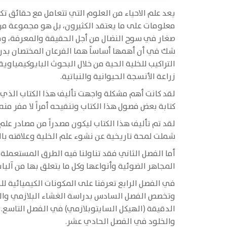
يعد علم الاحياء من العلوم التي تتعامل مع حقائق ت
معلومات على ما يعتقد الكثيرون، بل هو مجموعة من ال
صغار في سوح النضال من أجل الحقيقة والمعرفة، وقد
شك في أن أهمها أساساً هما الفرعان المختصان بدراسة
التراكيب للخلية الحية من خلال البحوث البايوكيمياو
زراعة الأنسجة الحيوانية والنباتية.
لقد كانت أهم مشكلة واجهت تأليف هذا الكتاب الذي ي
كتابة بعض فصول هذا الكتاب وتنقيحه أمراً لا مفر من
لقد تم تأليف هذا الكتاب ليكون مصدراً من مصادر عل
شملت لمحة تاريخية عن نشوء علم الخلية وعلاقته بالع
أما الفصل الثاني فقد تناولنا فيه الطرق المستعم
المجاهر الضوئية وأنواعها وكل ما يتعلق بها من آليا
في الفصل الرابع تعرفنا على المكونات الكيميائية لل
وتخصص الفصل السادس بدراسة الغشاء البلازمي والسا
الدقيقة (الهيكل السايتوبلازمي) في الفصل التاسع. 
والخلود في الفصل الحادي عشر.