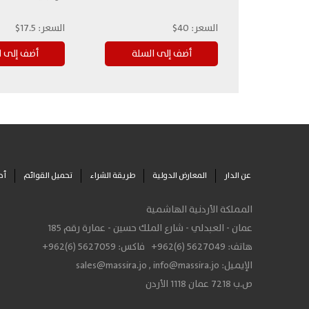
السعر:
40$
السعر:
17.5$
عن الدار
المعارض الدولية
طريقة الشراء
تحميل القوائم
أح
المملكة الأردنية الهاشمية
عمان - العبدلي - شارع الملك حسين - عمارة رقم 185
هاتف:
+962(6) 5627049
فاكس:
+962(6) 5627059
الإيميل:
info@massira.jo
,
sales@massira.jo
ص.ب 7218 عمان 1118 الأردن