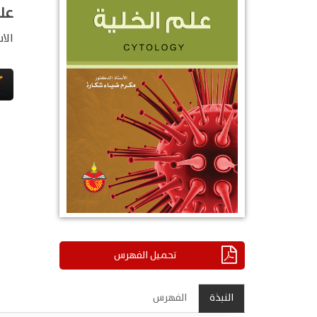
علم
الا
تحميل الفهرس
النبذة
الفهرس