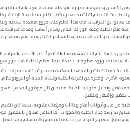
كوين الإنسان وديمومته بصورة متواصلة متجددة مع دوام الحياة واست
نظريات التي تم اثبات بعضها وينتظر الكثير منها صحة الإثبات. وذلك 
 تم توزيع الدراسات في هذا العلم على فروع متعددة لسعته وتباين 
 علم الخلية وعلم الوراثة اللذان يعدان أساساً ومدخلاً لدراسة عل
ية والفسلجية والتي اكدت صحتها المجاهر الالكترونية، وتم فصلها وت
تناول دراسة علم الخلية، هي محاولة تتبع أحدث الأبحاث والمراجع 
ه، لا سيما بعد ورود معلومات جديدة عنها، فعلم الخلية في طور نمو
م الخلية في الكليات والمعاهد المهتمة بهما، وتم تقسيمه إلى عشر
لوم الأخرى وفكرة عن نظرية الخلية ونشأة الحياة أو البروتوبلازم.
لة في فصل وتحليل مكونات الخلية. في حين كان موضوع المجهرية ه
ت تحضير وإظهار وتظليل.
خلية من ماء وأيونات أملاح وغازات ومركبات عضوية، بينما كان تنظي
بع بدارسة جدار الخلية والفجوات. أما الثامن فتناول بالتفصيل مو
وتم تناول موضوع النواة من ناحيتي التنظيم والانقسام في الفصل ال