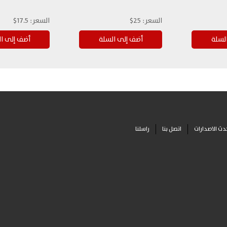
السعر:
25$
السعر:
17.5$
دث الاصدارات
اتصل بنا
راسلنا