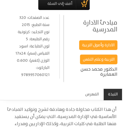
عدد الصفحات: 320
مبادئ الادارة
سنة الطبع: 2015
المدرسية
نوع التجليد: كرتونية
رقم الطبعة: 5
الادارة وأصول التربية
لون الطباعة: اسود
القياس (سم): 17x24
التربية وعلم النفس
الوزن (كغم): 0.600
الباركود:
الدكتور محمد حسن
العمايرة
9789957060121
النبذة
الفهرس
أن هذا الكتاب محاولة جادة وهادفة لشرح وتوكيد المبادئ
الأساسية في الإدارة المدرسية، التي يمكن أن يستفيد
منها الطلبة في كليات التربية، وكذلك الإداريين ومدراء