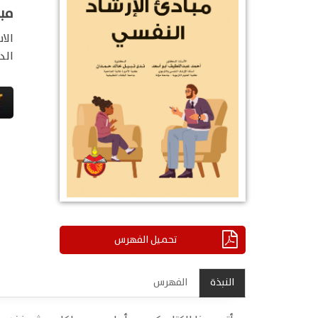
مب
الا
الد
تحميل الفهرس
النبذة
الفهرس