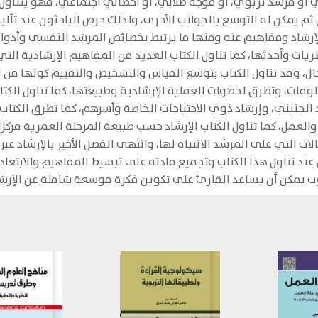
و مرشد تربوي، أو موجه طلابي، أو أخصائي اجتماعي، فهو يتناول شي
من ثم يمكن له التوسع بالجوانب الأخرى، ولذلك حرص الباحثون عند تأ
لإرشاد ومفاهيم عنه ومنها ما يرتبط بخصائص المرشد النفسي وأدوار
يات وأحدثها، كما تناول الكتاب العديد من المفاهيم الإرشادية الت
ال، وقد تناول الكتاب بتوسع القياس والتشخيص والتقييم كونها من ا
مات، وتطرق لخطوات العملية الإرشادية وطبيعتها، كما تناول الكتا
 الجنيني، وإرشاد ذوي الاحتياجات الخاصة وأسرهم، كما تطرق الكتا
ت التي على المرشد الانتباه لها، وانتهى الفصل الأخير بالإرشاد عب
 عند تناول هذا الكتاب وتجميع مادته على تبسيط المفاهيم والابتعا
ب يمكن أن يساعد القارئ على تكوين فكرة موسعة شاملة عن الإرش