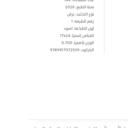
عدد الصفحات: 384
سنة الطبع: 2026
نوع التجليد: برش
رقم الطبعة: 1
لون الطباعة: اسود
القياس (سم): 17x24
الوزن (كغم): 0.700
الباركود: 9789957972509