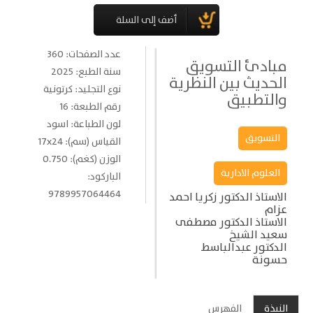
عدد الصفحات: 360
مبادئ التسويق
سنة الطبع: 2025
الحديث بين النظرية
نوع التجليد: كرتونية
والتطبيق
رقم الطبعة: 16
لون الطباعة: اسود
التسويق
القياس (سم): 17x24
الوزن (كغم): 0.750
العلوم الادارية
الباركود:
9789957064464
الاستاذ الدكتور زكريا احمد
عزام
الاستاذ الدكتور مصطفى
سعيد الشيخ
الدكتور عبدالباسط
حسونة
النبذة
الفهرس