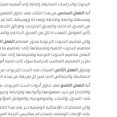
البحوث والدراسات السابقة، إضافة إلى أهمية استخ
أما
الفصل السادس
من هذا الكتاب فقد تناول المتغير
ومستقلة وتابعة وضابطة ومعدلة ووسيطة، كما تم ال
من الصدق الداخلي والصدق الخارجي، وطرائق التحقق 
تأثير العوامل المهددة لكل من الصدق الداخلي والص
وكان تصميم البحوث التربوية محور اهتمام
الفصل ال
تصاميم البحوث الكمية وتصنيفاتها إلى: تصاميم ما قب
الفصل تصاميم البحوث النوعية وتصنيفاتها إلى: تصام
تقرير التصميم المناسب للدراسة سواء كانت كمية أم
وتناول
الفصل الثامن
العينات في البحث التربوي، من ح
احتمالية)، والخصائص التي تميز كل طريقة من هذه ا
أما
الفصل التاسع
فقد تناول أدوات البحث التربوي، من
والاختبار) من حيث مفهومها وأنواعها ومزاياها وعيو
في: الصدق، والثبات، والموضوعية، والعوامل المؤث
وكان للمعالجات الإحصائية الوصفية حيز في هذا الكتا
على الإحصاء الوصفي باستخدام مقاييس النزعة المرك