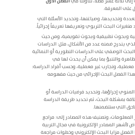
لى ثلاثة عشر فصلاً، تناولنا في
الفصل الأول
ل على المعرفة.
متعددة وتحديدها، وصياغتها، وتحديد الأسئلة التي
يرات البحث التربوي وتعريفها تعريفاً إجرائياً.
سية وبحوث تطبيقية وبحوث تقويمية، ومن حيث
ي يندرج ضمنه عدد من الأشكال، مثل: الدراسات
ل البحث الوصفي على الدراسات التطورية أو النمائية
ظاهرة والتنبؤ بما يمكن أن يحدث لها في
معملية، وتجارب غير معملية، وحسب أفراد الدراسة:
هذا الفصل البحث الإجرائي من حيث مفهومه
 المنوي إجراؤها، وتحديد فرضيات الدراسة أو
علاقة بمشكلة البحث، ثم تحديد طريقة الدراسة
لاحق التي ستتضمنها.
 المعلومات، وتصنيف هذه المصادر إلى: مراجع
ض لأشهر المصادر الإلكترونية في مجال التربية
ا الفصل مزايا البحث الإلكتروني وخطوات مراجعة