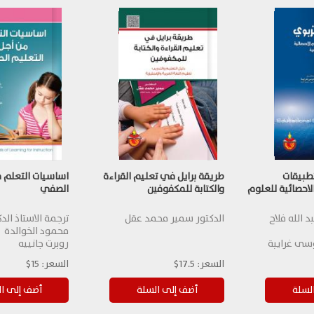
تطبيقات
طريقة برايل في تعليم القراءة
اساسيات التعلم م
لاحصائية للعلوم
والكتابة للمكفوفين
الصفي
د الله فلاح
الدكتور سمير محمد عقل
ترجمة الاستاذ الد
محمود الخوالدة
سى غرايبة
روبرت جانييه
السعر:
17.5$
السعر:
15$