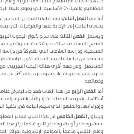
جاء هذا الكتاب في مناهج البحث في التربية وعلم الن
المفاهيم والمبادئ الأساسية التي يقوم عليها البح
أما في
الفصل الثاني
فقد تناولنا المراحل التي تمر ب
يسعى الباحث إلى الإجابة عنها والفرضيات التي يسعى 
ويشتمل
الفصل الثالث
على شرح لأنواع البحوث التر
المنهج المستخدم هناك بحوث كمية وبحوث نوعية، أم
المسحية، ودراسة العلاقات التي تضم كلاً من دراسة ال
بما فيها من دراسات النمو التي قد تكون دراسات طول
المستقبل. ومن جهة أخرى هناك البحث التجريبي مع ت
تجارب على مجموعة واحدة، وتجارب على أكثر من مجم
وخصائصه.
أما
الفصل الرابع
من هذا الكتاب فقد جاء ليعرض عناصر 
أسئلتها، وتعريف المصطلحات إجرائياً، والتعرف إلى م
وإجراءاتها، والمنهج الذي سيتم اتباعه في تنفيذ ال
ويتناول
الفصل الخامس
من هذا الكتاب مصادر المعلو
عامة، ومصادر أولية، ومصادر ثانوية، كما يركز هذا ا
وعلم النفس، مدعماً بالمواقع الإلكترونية لمراكز الم