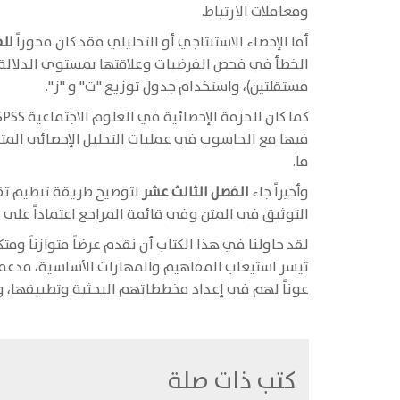
ومعاملات الارتباط.
أما الإحصاء الاستنتاجي أو التحليلي فقد كان محوراً
لل
الخطأ في فحص الفرضيات وعلاقتها بمستوى الدلالة، 
مستقلتين)، واستخدام جدول توزيع "ت" و "ز".
كما كان للحزمة الإحصائية في العلوم الاجتماعية SPSS تطبيقات عملية في
فيها مع الحاسوب في عمليات التحليل الإحصائي المتع
ما.
وأخيراً جاء
الفصل الثالث عشر
لتوضيح طريقة تنظيم تقري
التوثيق في المتن وفي قائمة المراجع اعتماداً على 
لقد حاولنا في هذا الكتاب أن نقدم عرضاً متوازناً ومتك
عوناً لهم في إعداد مخططاتهم البحثية وتطبيقها، وكت
كتب ذات صلة