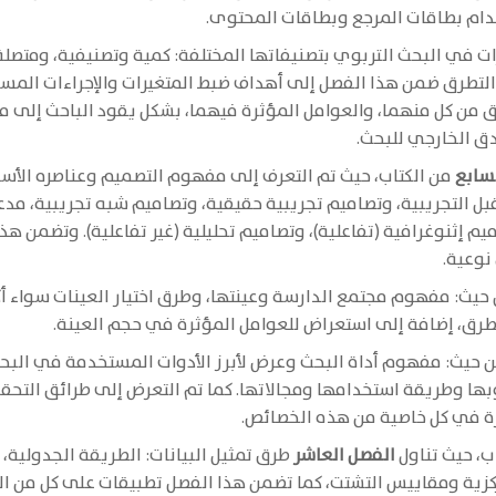
دام بطاقات المرجع وبطاقات المحتوى.
ات في البحث التربوي بتصنيفاتها المختلفة: كمية وتصنيفية، ومتصل
تطرق ضمن هذا الفصل إلى أهداف ضبط المتغيرات والإجراءات المس
من كل منهما، والعوامل المؤثرة فيهما، بشكل يقود الباحث إلى مج
دق الخارجي للبحث.
سابع
من الكتاب، حيث تم التعرف إلى مفهوم التصميم وعناصره الأس
ل التجريبية، وتصاميم تجريبية حقيقية، وتصاميم شبه تجريبية، مدعمة
يم إثنوغرافية (تفاعلية)، وتصاميم تحليلية (غير تفاعلية). وتضمن
 نوعية.
يث: مفهوم مجتمع الدارسة وعينتها، وطرق اختيار العينات سواء أكان
لطرق، إضافة إلى استعراض للعوامل المؤثرة في حجم العينة.
 حيث: مفهوم أداة البحث وعرض لأبرز الأدوات المستخدمة في البحث ا
بها وطريقة استخدامها ومجالاتها. كما تم التعرض إلى طرائق التحق
رة في كل خاصية من هذه الخصائص.
ب، حيث تناول
الفصل العاشر
طرق تمثيل البيانات: الطريقة الجدولية، 
زية ومقاييس التشتت، كما تضمن هذا الفصل تطبيقات على كل من ال