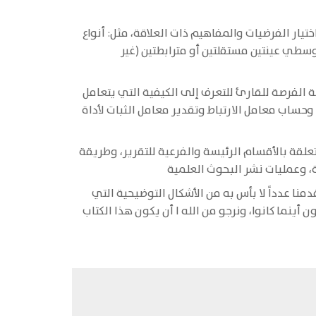
يار الفرضيات والمفاهيم ذات العلاقة، مثل: أنواع
سطي عينتين مستقلتين أو مترابطتين (غير
ة الفرصة للقارئ للتعرف إلى الكيفية التي يتعامل
حساب معامل الارتباط وتقدير معامل الثبات لأداة
تعلقة بالأقسام الرئيسة والفرعية للتقرير، وطريقة
، وعمليات نشر البحوث العلمية
دمنا عدداً لا بأس به من الأشكال التوضيحية التي
تيسر استيعاب المفاهيم والمهارات الأساسية، مدعمة بالأمثلة والمواقف البحثية التي نأمل أن يفيد منها الطلبة والباحثون أينما كانوا، ونرجو من الله I أن يكون هذا الكتاب