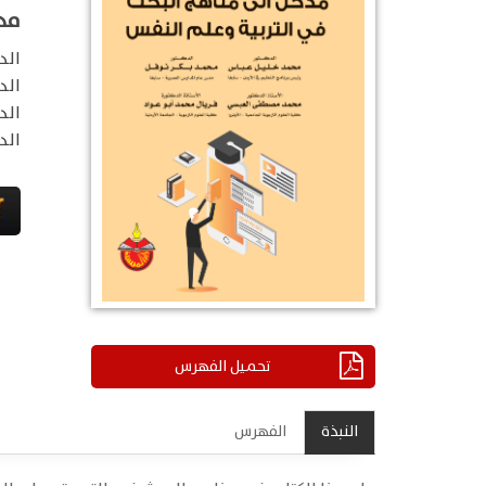
مد
الد
الد
الد
الد
تحميل الفهرس
النبذة
الفهرس