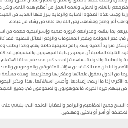
لإنسان، وفضله عليها بالنطق والعقل والعلم واعتدال الخلق. وهذا
. فكرمهم بالعلم والعقل،. ونعمة العقل من أعظم هذه النعم، ولكن
إذا وجدت هذه الصفوة العناية والرعاية يبرز منها العديد من المبدع
اهب أمر واضح ومشاهد، يمن الله بها على من يشاء من عباده.
هم بما يتلاءم وقدراتهم ضرورة حتمية وإستراتيجية مهمة من استرا
خص في عصر العولمة وتفجر المعلومات والزخم الهائل للتقنية؛ فقد كا
در وبشكل متزايد أهمية رسم برامج تعليمية خاصة بهم، وهذا يتطلب 
قود القليلة الماضية أن موضوع رعاية الموهوبين والمتفوقين قد لاقى 
والوطنية والدولية، ساهمت إلى حد كبير في دفع عجلة الاهتمام بهذ
مم والبلدان في الكشف عن هؤلاء المتفوقين والموهوبين والمبدعين
يرها من الدول بعقول علمائها ومفكريها ومخترعيها، وهذه مسلّمة بدي
ز من بينهم خيرة الخيرة، فالموهوبون والمتفوقون في جميع المج
لتسع جميع المفاهيم والبرامج والقضايا الملحة التي ينبغي على ال
لمختلفة أو أسر أو باحثين ومهتمين.