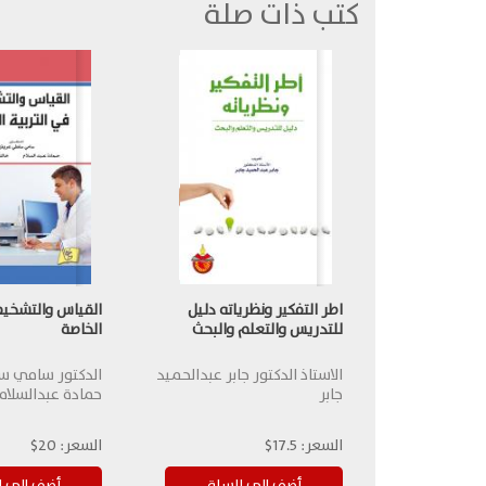
كتب ذات صلة
اطر التفكير ونظرياته دليل
القياس والتشخيص
للتدريس والتعلم والبحث
الخاصة
الاستاذ الدكتور جابر عبدالحميد
الدكتور سامي س
جابر
حمادة عبدالسلام
السعر:
17.5$
السعر:
20$