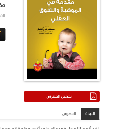
مق
الا
تحميل الفهرس
النبذة
الفهرس