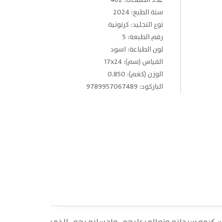
عدد الصفحات: 462
سنة الطبع: 2024
نوع التجليد: كرتونية
رقم الطبعة: 5
لون الطباعة: اسود
القياس (سم): 17x24
الوزن (كغم): 0.850
الباركود: 9789957067489