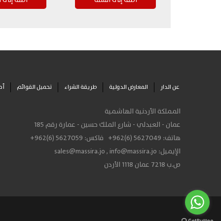
عن الدار
المعارض الدولية
طريقة الشراء
تحميل القوائم
أح
المملكة الأردنية الهاشمية
عمان - العبدلي - شارع الملك حسين - عمارة رقم 185
هاتف:
+962(6) 5627049
فاكس:
+962(6) 5627059
الإيميل:
info@massira.jo
,
sales@massira.jo
ص.ب 7218 عمان 1118 الأردن