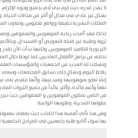
لقد أنعم الله جل في علاه على أكرم مخلوقاته وهو ا
لا يقدر قدره، حيث كرم بني آدم بجميع وجوه الإكرام
بشكل غير عادي في مجال أو أكثر من مجالات الحياة. و
الملكات البشرية حقيقة وواقع ملموس، وتفاوت المو
لذلك فقد أضحت رعاية الموهوبين والمتفوقين وتقدير
ثروة وطنية غير قابلة للتعويض أو الاستبدال، وبالأ
التربوية للتلاميذ الموهوبين، ولكنها بدأت الآن تق
تختلف عن برامج الأطفال العاديين، كما لوحظ خلال الع
وتشكلت له العديد من الجمعيات والمؤسسات العلمية 
يلاحظ اليوم وبشكلٍ جلي تسابق المجتمعات وسعي الأ
إنّما تعلو بموهوبيها ومبدعيها، وأنّها تتقدم على غ
من الناس يمثلون الموهوبين و المتفوقين، حيث يبر
عقولها المدبرة، وقلوبها الواعية.
ومن هنا تأتي أهمية هذا الكتاب، حيث يغطي بفصوله ا
بها سواء أكانو طلبة جامعيين في المراحل الجامعية ا