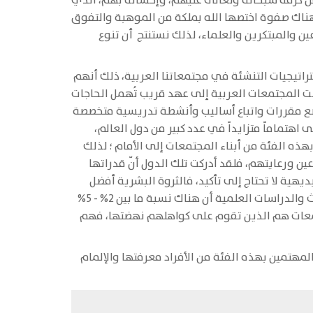
 من كرمه سبحانه وتعالى عليهم، وإحسانه بهم، الذي
 هناك صفوة اختصها الله بملكة من الموهبة والتفوق
ين والمبتكرين والعلماء، لذلك نستنتج أن تنوع
تيجيات التنشئة في مجتمعاتنا العربية، ذلك أنهم
نت المجتمعات العربية إلى عهد قريب تُهمل الحاجات
وضع مقررات واتباع أساليب وأنشطة تدريسية متخصصة
اهتماماً متزايداً في عدد كبير من دول العالم،
ه الفئة من أبناء المجتمعات إلى الأمام ؛ لذلك
 ورعايتهم، فلقد أدركت تلك الدول أنّ قدراتها
هية لا تحتاج إلى تأكيد، فالثروة البشرية أفضل
نفعاً وأعم فائدة، وأكثر عائداً من جميع الثروات المادية الأخرى إذا ما ارتقى إعدادها، وأحسن استغلالها . هذا وتذكر البحوث والدراسات العلمية أن هناك نسبة ما بين 2% - 5%
تمعات هم الذين تقوم على كواهلهم نهضتها، فهم
مهتمين بهذه الفئة من الأفراد معرفتها والإلمام