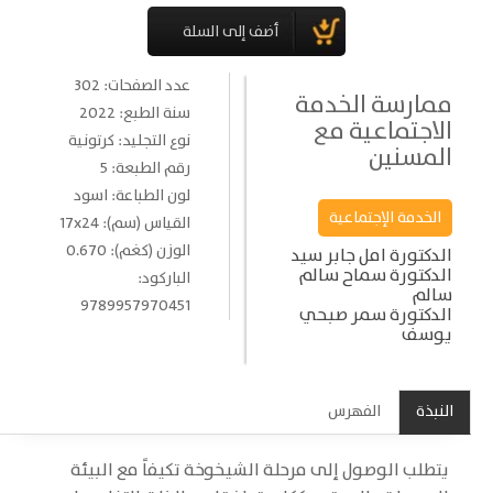
عدد الصفحات: 302
ممارسة الخدمة
سنة الطبع: 2022
الاجتماعية مع
نوع التجليد: كرتونية
المسنين
رقم الطبعة: 5
لون الطباعة: اسود
الخدمة الإجتماعية
القياس (سم): 17x24
الوزن (كغم): 0.670
الدكتورة امل جابر سيد
الدكتورة سماح سالم
الباركود:
سالم
9789957970451
الدكتورة سمر صبحي
يوسف
النبذة
الفهرس
يتطلب الوصول إلى مرحلة الشيخوخة تكيفاً مع البيئة