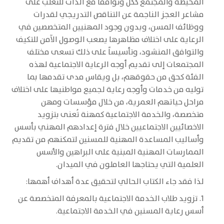
المحيطة والمجتمع ككل وتوافقا مع الذات للتغلب على
مشاعر العجز الناجمة عن التناقص التدريجي لقدرات
ووظائف المسن، وبدون وجود المهنيين المتخصصين في
الرعاية على اختلاف مظاهرها يصعب الوصول الآمن للتكيف
والتوافق المنشود، وتأسيساً على ذلك تسعى مختلف
المجتمعات إلى تقديم أوجه الرعاية الاجتماعية لهذه
الفئة كحق من حقوقهم، بل ويقاس مدى تقدمها بما
توليه من خدمات وأوجه رعاية لجميع مواطنيها على اختلاف
مراحل حياتهم العمرية، من خلال مؤسسات ومهن
متخصصة، والخدمة الاجتماعية كمهنة تُعنى بتزويد
الاخصائيين الاجتماعيين خلال فترة إعدادهم المهني بأسس
وأساليب المساعدة المهنية للمسنين لتمكنهم من تقديم
الممارسات المهنية المبنية على البراهين والأسس
العلمية التي يحتاجها العاملون في الميدان.
لذا فقد جاء الكتاب الحالي لتحقيق عدة أهداف أهمها:
1. تزويد طلاب الخدمة الاجتماعية بالمعرفة المتخصصة عن
أسس رعاية المسنين في الخدمة الاجتماعية.