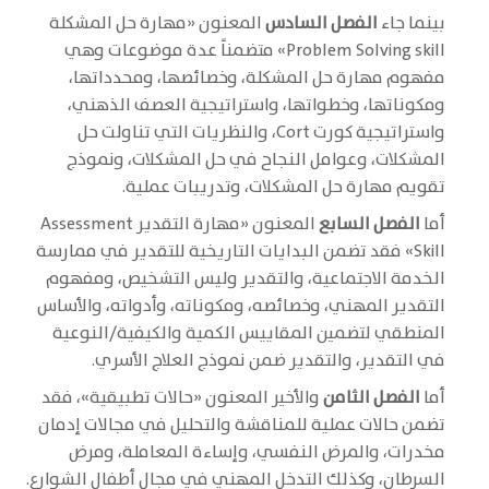
بينما جاء
الفصل السادس
المعنون «مهارة حل المشكلة
Problem Solving skill» متضمناً عدة موضوعات وهي
مفهوم مهارة حل المشكلة، وخصائصها، ومحدداتها،
ومكوناتها، وخطواتها، واستراتيجية العصف الذهني،
واستراتيجية كورت Cort، والنظريات التي تناولت حل
المشكلات، وعوامل النجاح في حل المشكلات، ونموذج
تقويم مهارة حل المشكلات، وتدريبات عملية.
أما
الفصل السابع
المعنون «مهارة التقدير Assessment
Skill» فقد تضمن البدايات التاريخية للتقدير في ممارسة
الخدمة الاجتماعية، والتقدير وليس التشخيص، ومفهوم
التقدير المهني، وخصائصه، ومكوناته، وأدواته، والأساس
المنطقي لتضمين المقاييس الكمية والكيفية/النوعية
في التقدير، والتقدير ضمن نموذج العلاج الأسري.
أما
الفصل الثامن
والأخير المعنون «حالات تطبيقية»، فقد
تضمن حالات عملية للمناقشة والتحليل في مجالات إدمان
مخدرات، والمرض النفسي، وإساءة المعاملة، ومرض
السرطان، وكذلك التدخل المهني في مجال أطفال الشوارع.