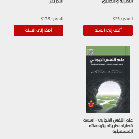
النظرية والتطبيق
التدريس
السعر:
25$
السعر:
17.5$
علم النفس الايجابي - اسسة
قضاياه نظرياته وتوجهاته
المستقبلية