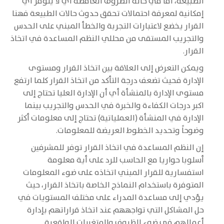
الطبيعة، أما في حالة الظروف الغامضة أي لا يتوفر أي
إمكانية لمعرفة احتمالات تحقق حدوث حالات الطبيعة فهنا
القرار يخضع لاعتبارات التجربة والخطأ المبني على الحدس
والتجريب المستقى من محللي النظم المساعدة في اتخاذ
القرار.
ويمكن التعرض إلى العلاقة بين اتخاذ القرار ومستوى
الإدارة فحيث تضعف درجة التأكد من اتخاذ القرار كلما ارتفع
مستوى الإدارة بالمنشأة أي أن الإدارة العليا تحتاج إلى
اكبر درجات الكفاءة والخبرة في الحدس والتجريب بينما
الإدارة في المنشأة (العملياتية) تحتاج إلى معلومات أكثر
وضوحاً وتحديد الخطوط العريضة للمعلومات.
إن النظم المساعدة في اتخاذ القرار توفر للمشرفين
أسلوبا حواريا مع الحاسب للرد على أية معلومة
استفسارية للقرار المبني اتخاذه على ضوء المعلومات
المتوفرة باستخدام النماذج الخاصة باتخاذ القرار، حيث
يؤدي إلى مساعدة المدراء على مختلف المستويات في
حل المشاكل التي تواجههم عند اتخاذ قراراتهم بإدارة
أعمالهم في ضوء الظروف والمتغيرات الواقعية.