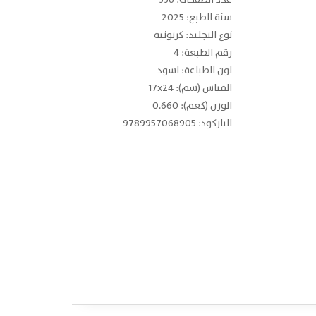
عدد الصفحات: 336
سنة الطبع: 2025
نوع التجليد: كرتونية
رقم الطبعة: 4
لون الطباعة: اسود
القياس (سم): 17x24
الوزن (كغم): 0.660
الباركود: 9789957068905