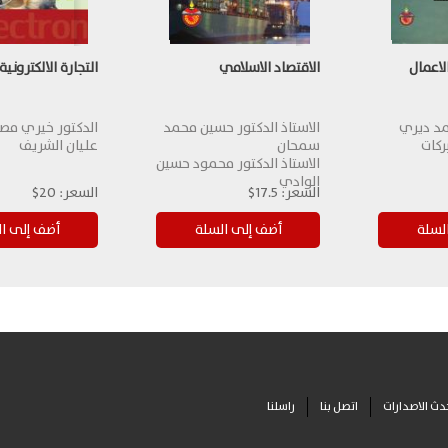
اعمال
الاقتصاد الاسلامي
التجارة الالكترونية
مد ديري
الاستاذ الدكتور حسين محمد
الدكتور خيري مص
ركات
سمحان
عليان الشريف
الاستاذ الدكتور محمود حسين
الوادي
السعر:
17.5$
السعر:
20$
دث الاصدارات
اتصل بنا
راسلنا