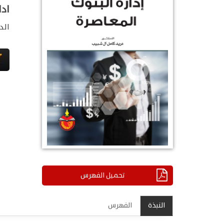
ادا
الد
تحميل الفهرس
النبذة
الفهرس