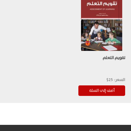
تقويم التعلم
السعر:
25$