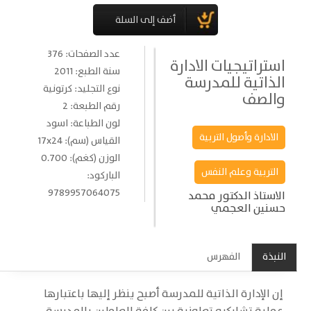
عدد الصفحات: 376
استراتيجيات الادارة
سنة الطبع: 2011
الذاتية للمدرسة
نوع التجليد: كرتونية
والصف
رقم الطبعة: 2
لون الطباعة: اسود
الادارة وأصول التربية
القياس (سم): 17x24
الوزن (كغم): 0.700
التربية وعلم النفس
الباركود:
9789957064075
الاستاذ الدكتور محمد
حسنين العجمي
النبذة
الفهرس
إن الإدارة الذاتية للمدرسة أصبح ينظر إليها باعتبارها