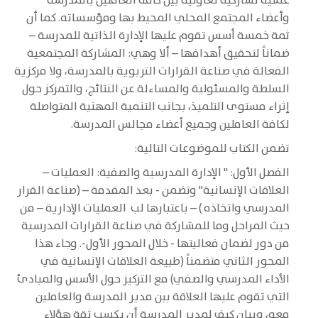
عملية تشاركيه تعاونية بين كافة العاملين بالمدرسة
وأعضاء المجتمع المحلي المحيط بها ومؤسساته. كما أن
ثمة خمسة أسس تقوم عليها الإدارة الذاتية للمدرسة –
ضماناً لتحقيق أهدافها – ألا وهي: المشاركة المجتمعية
الفعالة في صناعة القرارات التربوية بالمدرسة، ولا مركزية
السلطة والمسئولية والمساءلة عن النتائج، والتمركز حول
إثراء مستوى التلميذ، بجانب التنمية المهنية المتواصلة
لكافة العاملين وجميع أعضاء مجالس المدرسة.
تضمن الكتاب للموضوعات التالية:
الفصل الأول: " الإدارة المدرسية والصفية: العمليات –
العلاقات الإنسانية" وتضمن - بعد المقدمة – (صناعة القرار
المدرسي واتخاذه ) – باعتبارها لب العمليات الإدارية – من
حيث المراحل وما للمشاركة في صناعة القرارات المدرسية
من دور لضمان فعاليتها - خلال المحور الأول-. وجاء هذا
المحور الثاني متضمناً (طبيعة العلاقات الإنسانية في
الأداء المدرسي والصفي) مع التركيز حول الأسس والمبادئ
التي تقوم عليها العلاقة بين مدير المدرسة والعاملين
معه، وبيان كيف لمدير المدرسة أن يكسب ثقة هؤلاء