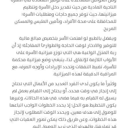
ومن العوامل المساعدة على توفير السعادة في الأسرة
الناحية المادية من حيث تقدير دخل الأسرة وتنظيم
ميزانيتها، حيث توفر جميع حاجات ومتطلبات الأسرة؛
للمحافظة على صحة الأفراد، وتأمين الملبس والمسكن
المريح.
ويفضل بالطبع لو اهتمت الأسر بتخصيص مبالغ مالية
للتوفير والادخار لوقت الحاجة والطوارئ المفاجئة؛ إذ أن
ربة المنزل الواعية هي التي توزع ميزانية الأسرة على
الأبواب اللازمة للإنفاق. لذا، ينبغي وضع ميزانية محكمة
للأسرة، تضبط النفقات وتحدد الإيرادات وأوجه الصرف، مع
المراقبة الدقيقة لهذه الميزانية.
وكثيراً ما يكون لدى الفرد العديد من الأعمال التي تحتاج
إلى إنجاز في وقت محدد، أو يحتاج إلى القيام بعمل لم
يسبق له القيام به فيما مضى. في هذه الحالات، وغيرها
يكون التخطيط هو الحل؛ إذ يحدد الخطوات الواجب اتباعها
للوصول إلى هدف معين، ويحدد الوقت المطلوب لإنجاز
هذه الخطوات، وعن طريق ذلك يمكن تصور العقبات التي
قد تصادفنا، والهدف الذي نريد الوصول إليه.