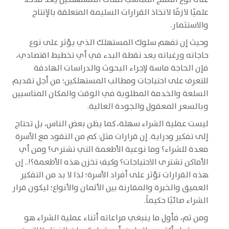
علميًا لازمًا لاتخاذ القرارات السليمة المتعلقة بالإنتاج
والاستثمار.
وحيث إن تفهم سلوك المستهلك الذي يؤثر على نوع
حاجاته ورغباته يعد نقطة البدء في أي تخطيط اقتصادي،
فإن الحاجة ماسة لإجراء البحوث والدراسات الهادفة
للتعرف على احتياجات ومطالب المستهلكين؛ من أجل تقديم
السلعة والخدمة المطلوبة في الوقت والمكان المناسبين
وبالسعر المعقول والجودة العالية.
ليست عملية الشراء سهلة، كما يظن بعض الناس، بل تحتاج
إلى تفكير ودراية. إن قرارات مثل: كم من النقود مع الأسرة
معدة للشراء؟ وما نوعية الأطعمة التي تشترى؟ ومن أي
الأماكن تشترى الاحتياجات؟ وكيف تخزن هذه الأطعمة؟!.. إن
هذه القرارات تؤثر على أفراد الأسرة؛ لذا لا بد من التفكير
العميق والخبرة والمقارنة بين الأثمان والأنواع؛ ليكون قرار
الشراء صائبًا حكيماً.
ومن ثم، فأول ما ينبغي مراعاته أثناء عملية الشراء هو