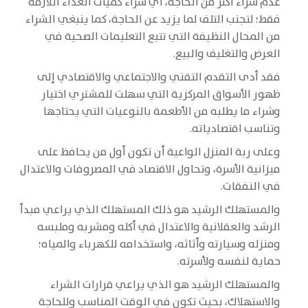
عدم شراء أكثر من الحاجة، أي شراء كميات الغذاء اللازمة
فقط؛ لتجنب التلف لما يزيد عن الحاجة، كما ينبغي الشراء
من المحال النظيفة التي تتبع التعليمات الصحية في
العرض والتغليف والبيع.
فقد أدى التقدم التقني والاجتماعي والاقتصادي إلى
ظهور الأسواق المركزية التي سهلت للمشتري اختيار
وشراء ما يطلبه من الأطعمة بالنوعيات التي يحتاجها
وتناسب اقتصادياته.
وعلى ربة المنزل الواعية أن تكون أول من يحافظ على
ميزانية الأسرة، وتحاول الاقتصاد في المصروفات والاعتدال
في النفقات.
والمستهلك الرشيد هو ذلك المستهلك الذي يراعي مبدأ
الرشد والعقلانية والاعتدال في أكله ومشربه وملبسه
ومنزله وسيارته وأثاثه، واستخدامه للكهرباء والمياه؛
حماية لنفسه ولأسرته.
والمستهلك الرشيد هو الذي يراعي قرارات الشراء
والاستهلاك، بحيث تكون في الوقت المناسب وللحاجة