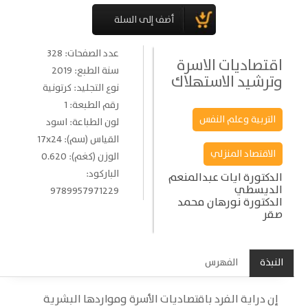
عدد الصفحات: 328
اقتصاديات الاسرة
سنة الطبع: 2019
وترشيد الاستهلاك
نوع التجليد: كرتونية
رقم الطبعة: 1
التربية وعلم النفس
لون الطباعة: اسود
القياس (سم): 17x24
الاقتصاد المنزلي
الوزن (كغم): 0.620
الباركود:
الدكتورة ايات عبدالمنعم
الديسطي
9789957971229
الدكتورة نورهان محمد
صقر
النبذة
الفهرس
إن دراية الفرد باقتصاديات الأسرة ومواردها البشرية