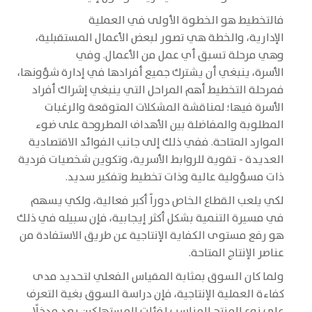
فالتخطيط هو الخطوة الأولى في العملية
الإدارية، والخطة هي تصور لبعض الأعمال المستقبلية،
وهي مرحلة تسبق أي عمل من الأعمال. وفي
الأسرة، ينبغي أن يشترك جميع أفرادها في إدارة شؤونها،
فمرحلة التخطيط أهم المراحل التي ينبغي إشراك أفراد
الأسرة فيها؛ لمناقشة المشكلات المتوقعة والرغبات
المطلوبة والمفاضلة بين الأهداف المطروحة على ضوء
الموارد المتاحة. ففي ذلك إلى جانب الفوائد الاقتصادية
العديدة - تقوية للروابط الأسرية، وتكوين شخصيات فردية
ذات مسؤولية عالية وذات تخطيط وتفكير سديد.
لكي يلعب القطاع الخاص دوراً أكبر فعالية، ولكي يسهم
في مسيرة التنمية بشكل أكثر إيجابية، فإن سبيله في ذلك
هو رفع مستوى الكفاية الإنتاجية عن طريق الاستفادة من
عناصر الإنتاج المتاحة.
ولما كان السوق بمثابة المقياس الفعلي لتحديد مدى
كفاءة العملية الإنتاجية، فإن دراسة السوق بغية التعرف
على نوع المنتج المناسب لفئات المستهلكين يعد مدخلًا