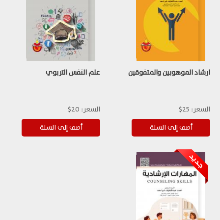
ارشاد الموهوبين والمتفوقين
علم النفس التربوي
السعر:
25$
السعر:
20$