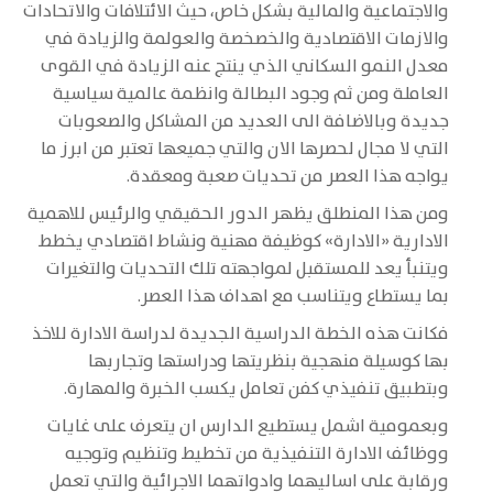
والاجتماعية والمالية بشكل خاص، حيث الائتلافات والاتحادات
والازمات الاقتصادية والخصخصة والعولمة والزيادة في
معدل النمو السكاني الذي ينتج عنه الزيادة في القوى
العاملة ومن ثم وجود البطالة وانظمة عالمية سياسية
جديدة وبالاضافة الى العديد من المشاكل والصعوبات
التي لا مجال لحصرها الان والتي جميعها تعتبر من ابرز ما
يواجه هذا العصر من تحديات صعبة ومعقدة.
ومن هذا المنطلق يظهر الدور الحقيقي والرئيس للاهمية
الادارية «الادارة» كوظيفة مهنية ونشاط اقتصادي يخطط
ويتنبأ يعد للمستقبل لمواجهته تلك التحديات والتغيرات
بما يستطاع ويتناسب مع اهداف هذا العصر.
فكانت هذه الخطة الدراسية الجديدة لدراسة الادارة للاخذ
بها كوسيلة منهجية بنظريتها ودراستها وتجاربها
وبتطبيق تنفيذي كفن تعامل يكسب الخبرة والمهارة.
وبعمومية اشمل يستطيع الدارس ان يتعرف على غايات
ووظائف الادارة التنفيذية من تخطيط وتنظيم وتوجيه
ورقابة على اساليهما وادواتهما الاجرائية والتي تعمل