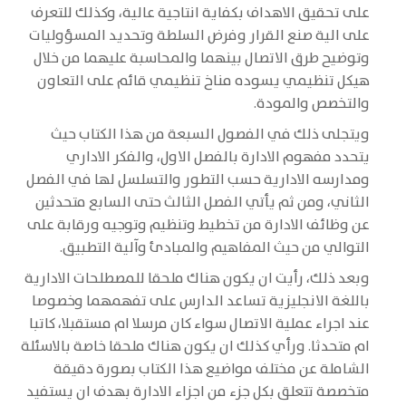
على تحقيق الاهداف بكفاية انتاجية عالية، وكذلك للتعرف
على الية صنع القرار وفرض السلطة وتحديد المسؤوليات
وتوضيح طرق الاتصال بينهما والمحاسبة عليهما من خلال
هيكل تنظيمي يسوده مناخ تنظيمي قائم على التعاون
والتخصص والمودة.
ويتجلى ذلك في الفصول السبعة من هذا الكتاب حيث
يتحدد مفهوم الادارة بالفصل الاول، والفكر الاداري
ومدارسه الادارية حسب التطور والتسلسل لها في الفصل
الثاني، ومن ثم يأتي الفصل الثالث حتى السابع متحدثين
عن وظائف الادارة من تخطيط وتنظيم وتوجيه ورقابة على
التوالي من حيث المفاهيم والمبادئ وآلية التطبيق.
وبعد ذلك، رأيت ان يكون هناك ملحقا للمصطلحات الادارية
باللغة الانجليزية تساعد الدارس على تفهمهما وخصوصا
عند اجراء عملية الاتصال سواء كان مرسلا ام مستقبلا، كاتبا
ام متحدثا. ورأي كذلك ان يكون هناك ملحقا خاصة بالاسئلة
الشاملة عن مختلف مواضيع هذا الكتاب بصورة دقيقة
متخصصة تتعلق بكل جزء من اجزاء الادارة بهدف ان يستفيد