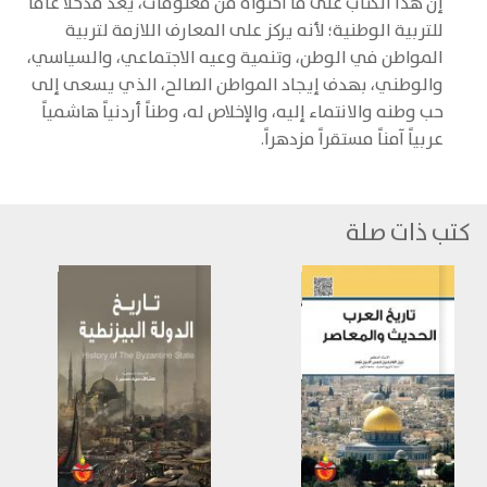
إن هذا الكتاب على ما احتواه من معلومات، يعد مدخلاً عاماً
للتربية الوطنية؛ لأنه يركز على المعارف اللازمة لتربية
المواطن في الوطن، وتنمية وعيه الاجتماعي، والسياسي،
والوطني، بهدف إيجاد المواطن الصالح، الذي يسعى إلى
حب وطنه والانتماء إليه، والإخلاص له، وطناً أردنياً هاشمياً
عربياً آمناً مستقراً مزدهراً.
كتب ذات صلة