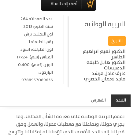
عدد الصفحات: 264
التربية الوطنية
سنة الطبع: 2013
نوع التجليد: برش
التاريخ
رقم الطبعة: 1
لون الطباعة: اسود
الدكتور نعيم ابراهيم
الظاهر
القياس (سم): 17x24
الدكتور هايل خليفة
الوزن (كغم): 0.400
الدهيسات
الباركود:
عارف عادل مرشد
ماجد نعمان الخضري
9788957069636
النبذة
الفهرس
تقوم التربية الوطنية على معرفة الشأن المحلي، وما
يجري حولنا، وتفاعلنا مع معطيات عصرنا، والعمل وفق
قدراتنا إلى الحد الأقصى الذي تؤهلنا له إمكاناتنا وتترسخ