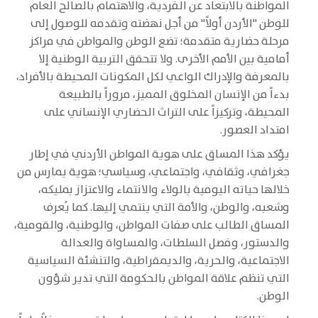
المواطنة بالابتعاد عن الفردية، والاهتمام بالصالح العام
للوطن "الأردن أولاً" من أجل نهضته وتقدمه للوصول إلى
مرحلة حضارية متقدمة؛ تضع الوطن والمواطن في مراكز
أمامية بين الأمم الأخرى. ولا تتحقق التربية الوطنية إلا
بالمعرفة والإدراك الواعي لكل المكونات المحيطة بالأفراد،
بدءاً من الإنسان المخلوق المميز، مروراً بالطبيعة
المحيطة، وتركيزاً على التراث الحضاري الإنساني على
امتداد العصور.
يؤكد هذا المساق على هوية المواطن الأردني في إطار
جغرافي، وثقافي، واجتماعي، وسياسي؛ هوية يمارس من
خلالها حياته اليومية بالولاء والانتماء والاعتزاز بمليكه،
وشعبه، والوطن، والأمة التي ينتمي إليها. كما يُعرف
المساق الطالب على صفات المواطن، والوطنية، والقومية،
والدستور، وفصل السلطات، والمساواة والعدالة
الاجتماعية، والحرية، والديمقراطية، والتنشئة السياسية
التي تنظم علاقة المواطن بالحكومة التي تدير شؤون
الوطن.