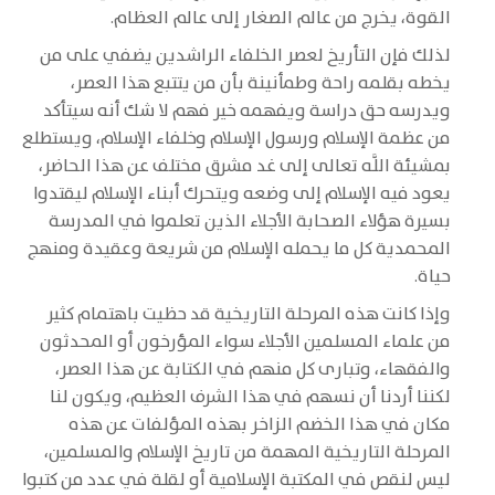
القوة، يخرج من عالم الصغار إلى عالم العظام.
لذلك فإن التأريخ لعصر الخلفاء الراشدين يضفي على من
يخطه بقلمه راحة وطمأنينة بأن من يتتبع هذا العصر،
ويدرسه حق دراسة ويفهمه خير فهم لا شك أنه سيتأكد
من عظمة الإسلام ورسول الإسلام وخلفاء الإسلام، ويستطلع
بمشيئة اللَّه تعالى إلى غد مشرق مختلف عن هذا الحاضر،
يعود فيه الإسلام إلى وضعه ويتحرك أبناء الإسلام ليقتدوا
بسيرة هؤلاء الصحابة الأجلاء الذين تعلموا في المدرسة
المحمدية كل ما يحمله الإسلام من شريعة وعقيدة ومنهج
حياة.
وإذا كانت هذه المرحلة التاريخية قد حظيت باهتمام كثير
من علماء المسلمين الأجلاء سواء المؤرخون أو المحدثون
والفقهاء، وتبارى كل منهم في الكتابة عن هذا العصر،
لكننا أردنا أن نسهم في هذا الشرف العظيم، ويكون لنا
مكان في هذا الخضم الزاخر بهذه المؤلفات عن هذه
المرحلة التاريخية المهمة من تاريخ الإسلام والمسلمين،
ليس لنقص في المكتبة الإسلامية أو لقلة في عدد من كتبوا