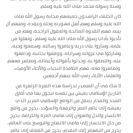
وسنة رسوله محمد صلى الله عليه وسلم.
كان الخلفاء الراشدون جميعهم صحابة رسول اللَّه صلى
الله عليه وسلم وهم أهل مشورته وحله وعقده، ومنهم آل
بيته، فهم القدوة الصالحة والعقول الراجحة، وهم من
تأدبوا بآداب رسول اللَّه صلى الله عليه وسلم ، ونهلوا من
علمه، وساروا على دربه وعاصروا رسالته، وسمعوا وحيه،
وشاركوا في غزواته وسراياه، ووقفوا بجانبه، ودافعوا
عنه، والتصقوا به، وحدثوا بأقواله وأعماله، وتصاهر معهم
وتصاهروا معه، فهم التلامذة النجباء، والأخلاء الأوفياء،
والعلماء الأجلاء رضي اللَّه عنهم أجمعين.
لا شك في أن المتصدر لدراسة هذه الفترة الزاهرة من
التاريخ الإسلامي يعيش بين نفسه ليجول بها في آفاق
المجد والفخار ينتقل من الواقع الإسلامي المرير الذي
يعيشه إلى عالم النصر والرفعة والسؤدد، يخرج من واقع
الانكسار والذل والهوان إلى ماضي العزة والكرامة، يخرج
من حال الانحسار إلى ماضي الانفتاح والتوسع على العالم،
يخرج من التقهقر إلى التقدم، يخرج من الضعف إلى عالم