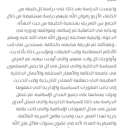
واعتمدت الدراسة بعد ذلك على دراسة كل خليفة من
الخلفاء الأربع رضوان اللَّه عليهم دراسة مستفيضة من خلال
الجمع بين التعريف بشخصية الخليفة من حيث النشأة،
وحياته في الجاهلية ثم إسلامه، ومواقفه ودوره في
الدعوة، وكيفية مصاحبته لرسول اللَّه صلى الله عليه وسلم
، وفضائله، ثم طريقة مبايعته بالخلافة، مستندين على كتب
الأحكام السلطانية وكتب الطبقات ومؤيدين ذلك بأحاديث،
وأولويات كل واحد منهم، والتي أوجبت بيعته، ثم العرض
للسياسة الداخلية والتي تتمثل في كل ما يخص المسلمون
في عاصمة الخلافة والأمصار المختلفة والأعمال الداخلية
العظيمة التي حفظتها المصادر التاريخية وكتب الحديث
إلى جانب التطورات السياسية والإدارية التي حققوها
وتركت بصماتها على جميع البلدان الإسلامية، ثم تنتقل
الدراسة بعد ذلك للسياسة الخارجية والتي تتمثل أصدق
تمثيل في مجال الفتوحات الإسلامية والتي كانت علامة
بارزة لهذا العصر، حيث وضحت ملامح السرعة الفائقة،
والعبقرية الفذة؛ لأنه في غضون سنوات قلائل فتح اللَّه