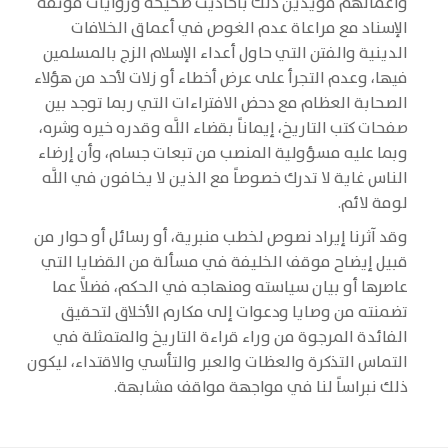
وأعمالهم مؤيدين ذلك بأحاديث صحيحة وروايات موثقة
الإسناد مع مراعاة عدم الغوص في أعماق الخلافات
الدينية والفتن التي حاول أعداء الإسلام الزج بالمسلمين
فيها، وعدم التجرأ على عرض أخطاء أو زلات لأحد من هؤلاء
الصحابة العظام مع دحض الافتراءات التي ربما توجد بين
صفحات كتب التاريخ، إيماناً بقضاء اللَّه وقدره خيره وشره،
وبما عليه مسؤولية المنصب من تبعات جسام، وأن إرضاء
الناس غاية لا تدرك خصوصاً مع الذين لا يخافون في اللَّه
لومة لائم.
وقد آثرنا إيراد نصوص لخطب منبرية، أو رسائل أو حوار من
قبيل إيضاح موقف الخليفة في مسألة من القضايا التي
عاصرها أو بيان سياسته ومنهاجه في الحكم، فضلاً عما
تضمنته من وصايا ودعوات إلى مكارم الأخلاق لتحقيق
الفائدة المرجوة من وراء قراءة التاريخ والمتمثلة في
التماس التذكرة والعظات والعبر والتأسي والاقتداء، ليكون
ذلك نبراساً لنا في مواجهة مواقف مشابهة.