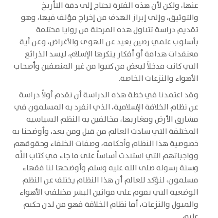
عنها، ولكن لأن هذه الفترة تحتاج إلى دقة التأريخ
والتوثيق، وإلى إبراز الهدف من إخراج مؤلف فيها، وهو
تقديم دراسة تتناول هذه المرحلة من زوايا مختلفة
بأسلوب علمي رصين بعيد عن الهوى والأغراض، وعن أية
معتقدات هدامة أو أفكار ينكرها الإسلام، ليسد الذرائع
التي كانت مدخلاً لبعض من كتبوا من غير المنصفين وأصحاب
الأهواء والنزعات الخاصة.
وقد اعتمدنا في خطة هذه الدراسة أن نقدم أولاً دراسة
عن نظام الخلافة الإسلامية، الذي انفرد به المسلمون في
مشارق الأرض ومغاربها، مخالفين به النظم السياسية
المختلفة التي سادت العالم من قبل ومن بعد، وأوضحنا به
خصوصية هذا النظام وأحكامه، وصفات الخلفاء وحقوقهم
وواجباتهم التي استندت أساساً على ما جاء في كتاب اللَّه
وسنة رسوله صلى الله عليه وسلم وأوضحها لنا فقهاء
مسلمون، لنؤكد للعالم أن هذا النظام يختلف عن النظم
الوضعية التي تقوم على قوانين البشر مختلفي الأهواء
والميول والنزعات، أما نظام الخلافة فهو من لدن حكيم
عليم.