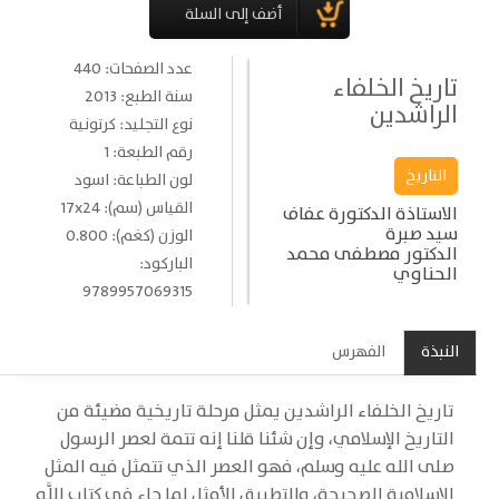
عدد الصفحات: 440
تاريخ الخلفاء
سنة الطبع: 2013
الراشدين
نوع التجليد: كرتونية
رقم الطبعة: 1
التاريخ
لون الطباعة: اسود
القياس (سم): 17x24
الاستاذة الدكتورة عفاف
سيد صبرة
الوزن (كغم): 0.800
الدكتور مصطفى محمد
الباركود:
الحناوي
9789957069315
النبذة
الفهرس
تاريخ الخلفاء الراشدين يمثل مرحلة تاريخية مضيئة من
التاريخ الإسلامي، وإن شئنا قلنا إنه تتمة لعصر الرسول
صلى الله عليه وسلم
، فهو العصر الذي تتمثل فيه المثل
الإسلامية الصحيحة، والتطبيق الأمثل لما جاء في كتاب اللَّه