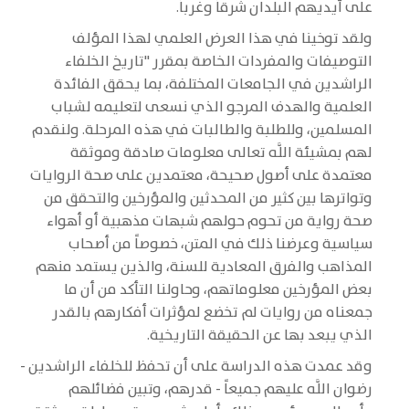
على أيديهم البلدان شرقاً وغرباً.
ولقد توخينا في هذا العرض العلمي لهذا المؤلف
التوصيفات والمفردات الخاصة بمقرر "تاريخ الخلفاء
الراشدين في الجامعات المختلفة، بما يحقق الفائدة
العلمية والهدف المرجو الذي نسعى لتعليمه لشباب
المسلمين، وللطلبة والطالبات في هذه المرحلة. ولنقدم
لهم بمشيئة اللَّه تعالى معلومات صادقة وموثقة
معتمدة على أصول صحيحة، معتمدين على صحة الروايات
وتواترها بين كثير من المحدثين والمؤرخين والتحقق من
صحة رواية من تحوم حولهم شبهات مذهبية أو أهواء
سياسية وعرضنا ذلك في المتن، خصوصاً من أصحاب
المذاهب والفرق المعادية للسنة، والذين يستمد منهم
بعض المؤرخين معلوماتهم، وحاولنا التأكد من أن ما
جمعناه من روايات لم تخضع لمؤثرات أفكارهم بالقدر
الذي يبعد بها عن الحقيقة التاريخية.
وقد عمدت هذه الدراسة على أن تحفظ للخلفاء الراشدين -
رضوان اللَّه عليهم جميعاً - قدرهم، وتبين فضائلهم