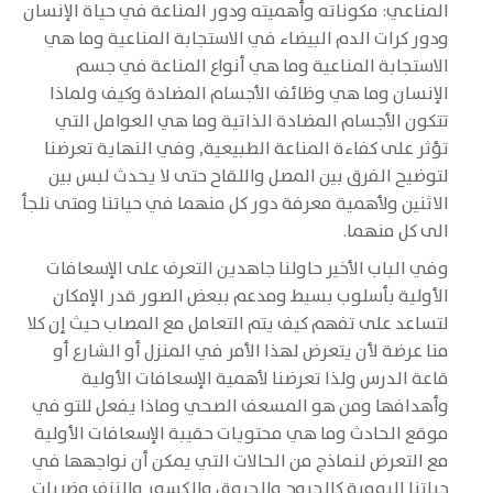
المناعي: مكوناته وأهميته ودور المناعة في حياة الإنسان
ودور كرات الدم البيضاء في الاستجابة المناعية وما هي
الاستجابة المناعية وما هي أنواع المناعة في جسم
الإنسان وما هي وظائف الأجسام المضادة وكيف ولماذا
تتكون الأجسام المضادة الذاتية وما هي العوامل التي
تؤثر على كفاءة المناعة الطبيعية, وفي النهاية تعرضنا
لتوضيح الفرق بين المصل واللقاح حتى لا يحدث لبس بين
الاثنين ولأهمية معرفة دور كل منهما في حياتنا ومتى نلجأ
الى كل منهما.
وفي الباب الأخير حاولنا جاهدين التعرف على الإسعافات
الأولية بأسلوب بسيط ومدعم ببعض الصور قدر الإمكان
لتساعد على تفهم كيف يتم التعامل مع المصاب حيث إن كلا
منا عرضة لأن يتعرض لهذا الأمر في المنزل أو الشارع أو
قاعة الدرس ولذا تعرضنا لأهمية الإسعافات الأولية
وأهدافها ومن هو المسعف الصحي وماذا يفعل للتو في
موقع الحادث وما هي محتويات حقيبة الإسعافات الأولية
مع التعرض لنماذج من الحالات التي يمكن أن نواجهها في
حياتنا اليومية كالجروح والحروق والكسور والنزف وضربات