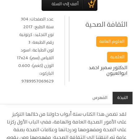
عدد الصفحات: 304
الثقافة الصحية
سنة الطبع: 2017
نوع التجليد: كرتونية
العلوم العامة
رقم الطبعة: 3
لون الطباعة: اسود
العلمية
القياس (سم): 17x24
الوزن (كغم): 0.600
الدكتور سمير احمد
ابوالعيون
الباركود:
9789957069629
النبذة
الفهرس
لقد تضمن هذا الكتاب ستة أبواب حاولنا من خلالها التركيز
على الأمور الصحية العامة والهامة، ففي الباب الأول ركزنا
على الصحة ومفهومها ودرجاتها وعلامات الصحة بصفة
عامة ثم انتقلنا الى الثقافة الصحية: مفهومها ومن يقوم