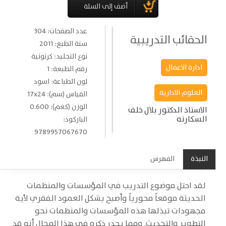
عدد الصفحات: 304
الحقائب التدريبية
سنة الطبع: 2011
نوع التجليد: كرتونية
ادارة الاعمال
رقم الطبعة: 1
لون الطباعة: اسود
العلوم الادارية
القياس (سم): 17x24
الوزن (كغم): 0.600
الاستاذ الدكتور بلال خلف
السكارنه
الباركود:
9789957067670
النبذة
الفهرس
لقد احتل موضوع التدريب في المؤسسات والمنظمات
الحديثة موقعاً محورياً وأصبح يشكل العمود الفقري لأية
مجهودات تبذلها هذه المؤسسات والمنظمات نحو
التطوير والتحديث. ومما يجدر ذكره في هذا المجال أنه قد