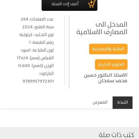
عدد الصفحات: 264
المدخل الى
سنة الطبع: 2024
المصارف الاسلامية
نوع التجليد: كرتونية
رقم الطبعة: 1
المالية والمصرفية
لون الطباعة: اسود
القياس (سم): 17x24
العلوم الادارية
الوزن (كغم): 0.600
الباركود:
الاستاذ الدكتور حسين
محمد سمحان
9789957972301
النبذة
الفهرس
كتب ذات صلة