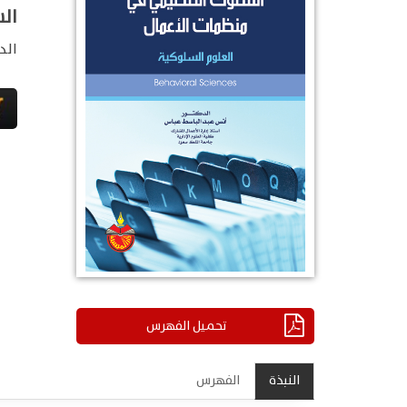
ال
الد
تحميل الفهرس
النبذة
الفهرس