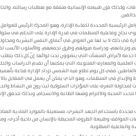
ت، وكذلك فإن طبيعته الإنسانية متفقة مع متطلبات رسالته، والخالق 
خالقين.
مل الرئيسية المحددة لكفاءة الإدارة، وهو المحرك الرئيس للعوامل
توى نجاح وفاعلية المنظمات في قدرة الإدارة على التحكم في سلو
ارة في ذلك لا بد لها من الغوص في أعماق النفس البشرية ومحاولة
ونزعاتهم، ودراسة ميولهم وطرق تجمعهم، والأسلوب الأنسب لق
مة لأغراض المنشآت التي ينضوون تحت لوائها. إنَّ كل ذلك يتطلب من 
ت العلمية والمعارف المتنوعة، التي يمكنها أن تقدم الدراسات والح
والعاملين. ففي كل يوم تطلع فيه الشمس تزداد الإدارة قناعة بأهم
ط والإبداع في المنظمات، وهو الذي يمكن أن يعمل في المقابل بالا
اث لمحاولة التعرف على المؤثرات السلوكية لبث روح من النشاط وا
حدد المحبة والالتزام ومنها الطاعة والانسجام، وبذلك تتحقق الإنت
 محددة باستخدام الجهد البشري، مستعينة بالموارد المادية المتاح
ات المواقف وطبيعة الظروف المحيطة بالإنسان من ناحية أخرى، وما ع
ة والفاعلية المطلوبة.