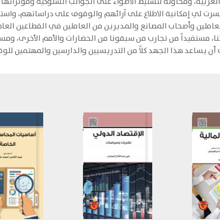
لعربية، ومحاولة لتسليط الأضواء على الجوانب السلوكية ومؤثراتها ف
سرت لي إمكانية الاطلاع على آرائهم والوقوف على دراساتهم، واستنرت
املين وأصحاب المصانع والمديرين من العاملين في القطاعين العام و
ا، مستفيداً من تجارب من سبقونا من الحضارات والأمم الأخرى، ومست
ذلك أن يساعد هذا الجهد كلاً من التدريسيين والدارسين والمهتمين ل