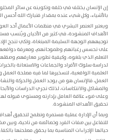
إن الإنسان يختلف في خلقه وتكوينه عن سائر المخلوقا
بالأشياء، وكل شيء عنده بمقدار فتبارك الله أحسن ال
ويعتبر العنصر البشري في منظمات الأعمال أحد العوا
الأهداف المنشودة، في كثير من الأحيان ويُنسب مس
توجيههم الوجهة السليمة المبتغاة، ولكي تنجح الإد
على تحسس رغباتهم وطموحاتهم، ومعرفة دوافعهم 
التعلم الذي بلغوه، وكيفية تطوير معارفهم وصقلها خد
لدراسة سلوك الأفراد والجماعات والاستعانة بالخبرا
العلمية الواقعية، لتسخيرها لما فيه مصلحة العمل 
العمل، فالإنسان هو من يوجد العمل والحركة والنشا
والمشاكل والانتكاسات، لذلك تجري الدراسات والأبح
وعلى ضوء علاقة العامل بإدارته ومستوى قبوله لها تت
تحقيق الأهداف المنشودة.
وبما أن الإدارة عملية مستمرة وتطمح لتحقيق أهداف
للتفاعل بين صفات الفرد وخصائصه من ناحية، وبين صف
حيالها الإجراءات المناسبة بما يحقق مصلحتها بالكفاء