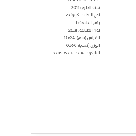
عدد الصفحات: 264
سنة الطبع: 2011
نوع التجليد: كرتونية
رقم الطبعة: 1
لون الطباعة: اسود
القياس (سم): 17x24
الوزن (كغم): 0.550
الباركود: 9789957067786