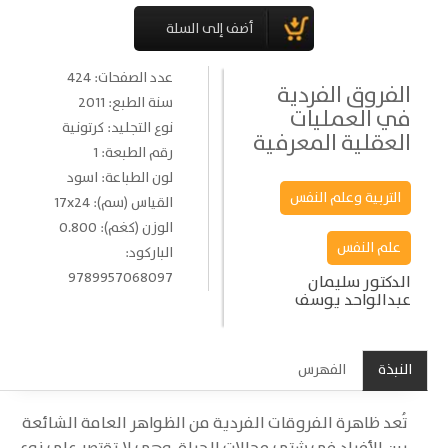
عدد الصفحات: 424
الفروق الفردية
سنة الطبع: 2011
في العمليات
نوع التجليد: كرتونية
العقلية المعرفية
رقم الطبعة: 1
لون الطباعة: اسود
التربية وعلم النفس
القياس (سم): 17x24
الوزن (كغم): 0.800
علم النفس
الباركود:
9789957068097
الدكتور سليمان
عبدالواحد يوسف
النبذة
الفهرس
تُعد ظاهرة الفروقات الفردية من الظواهر العامة الشائعة