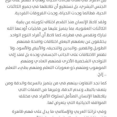
بين الأفراد في شتى مجالات الحياة. وهي لا تقتصر على نوع
الجنس البشري، بل نستطيع أن نلاحظها في جميع الكائنات
الحية، فطالما وجدت الحياة، وجدت الفروقات الفردية.
ولقد لاحظ الإنسان منذ القدم اختلاف تكوينه عن بقية
الكائنات العضوية، بما يتميز عليها من قابليات أودعها الله
تبارك وتقدس في فطرته، كما لاحظ أن أفراد النوع الواحد
يختلفون عن بعضهم البعض اختلافات واضحة فمنهم
الطويل والقصير، والبدين والنحيف، والأبيض والأسود، ولا
تقتصر الاختلافات على الجانب الجسمي وحده بل تمتد إلى
النواحي الشخصية الأخرى فمنهم العادي ومنهم
الموهوب ومنهم ذو صعوبات التعلم ومنهم بطيء التعلم
... إلخ.
كما نجد التفاوت بينهم في من يتميز بالسرعة والدقة ومن
يتصف بالبطء وعدم الدقة، وغيرها من الصفات التي
يلاحظها الإنسان المتأمل لسلوك الأفراد في مختلف
المواقف الحياتية التي يتعرض لها.
وفي تراثنا العربي والإسلامي ما يدل على فهم ظاهرة