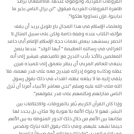
الفروقات الفردية، والوقوف عندها، فالأصمعي يرصد
ظاهرة الفروقات الفردية فيقول: "لن يزال الناس بخير ما
تباينوا، فإن تساووا هلكوا".
ولعلماء الإسلام في هذا المجال باع طويل يريد أن يقف
مؤلف الكتاب عنده وقفة خاصة ولكن على سبيل المثال لا
الحصر يستشهد ببعض نغمات حجة الإسلام الإمام أبي حامد
الغزالي في رسالته العظيمة " أيها الولد" عندما ينصح
المعلمين بالأخذ بأدب التدرج مع تلاميذهم، فيشير إلى أنه
ينبغي للعالم المربي أن ينظر بتعمق إلى تلميذه فيزن
عقله وذكاءه وقوة إدراكه فيتدرج معه على قدر فهمه، فلا
يلقي إليه ما لا يبلغه عقله، اقتداء في ذلك بقول رسول
الله صلى الله عليه وسلم "نحن معاشر الأنبياء أُمرنا أن نُنزل
الناس منازلهم ونكلمهم على قدر عقولهم".
وإذا كان القرآن الكريم يُقر بالفروقات، والاختلافات بين
البشر، فهو لا يترك الأمة بلا هوية ولا مكان، بل يحدد لها
مكانها بين الأمم من خلال ذلك الدور المنوطة به بين الأمم
حينما تشهد عليهم، وفي ذلك يقول الله تبارك وتقدس
في كتابه العزيز: "وكذلك جعلناكم أمة وسطاً لتكونوا