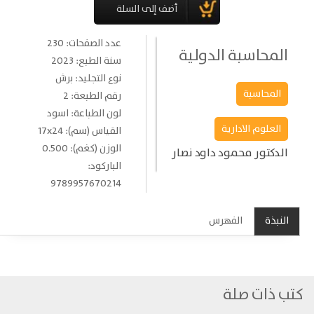
عدد الصفحات: 230
المحاسبة الدولية
سنة الطبع: 2023
نوع التجليد: برش
المحاسبة
رقم الطبعة: 2
لون الطباعة: اسود
العلوم الادارية
القياس (سم): 17x24
الوزن (كغم): 0.500
الدكتور محمود داود نصار
الباركود:
9789957670214
النبذة
الفهرس
كتب ذات صلة