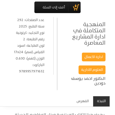
عدد الصفحات: 292
المنهجية
سنة الطبع: 2025
المتكاملة في
نوع التجليد: كرتونية
ادارة المشاريع
رقم الطبعة: 2
المعاصرة
لون الطباعة: اسود
القياس (سم): 17x24
ادارة الاعمال
الوزن (كغم): 0.630
الباركود:
العلوم الادارية
9789957971632
الدكتور احمد يوسف
دودين
النبذة
الفهرس
يهدف هذا الكتاب إلى تنمية وبناء المفاهيم الحديثة