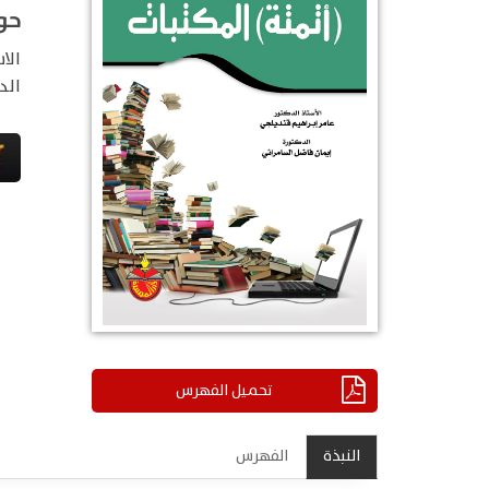
حوس
الا
الد
تحميل الفهرس
النبذة
الفهرس