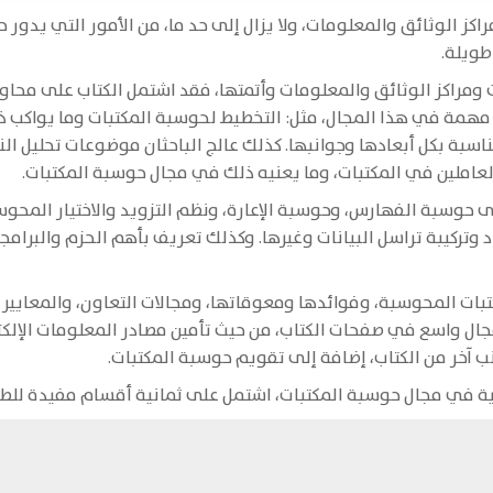
ز الوثائق والمعلومات، ولا يزال إلى حد ما، من الأمور التي يدور 
طويلة.
ومراكز الوثائق والمعلومات وأتمتها، فقد اشتمل الكتاب على محا
 مهمة في هذا المجال، مثل: التخطيط لحوسبة المكتبات وما يواكب 
مناسبة بكل أبعادها وجوانبها. كذلك عالج الباحثان موضوعات تحليل ال
املين في المكتبات، وما يعنيه ذلك في مجال حوسبة المكتبات.
 حوسبة الفهارس، وحوسبة الإعارة، ونظم التزويد والاختيار المحو
 وتركيبة تراسل البيانات وغيرها. وكذلك تعريف بأهم الحزم والبرام
ات المحوسبة، وفوائدها ومعوقاتها، ومجالات التعاون، والمعايير 
ال واسع في صفحات الكتاب، من حيث تأمين مصادر المعلومات الإلكتر
ب آخر من الكتاب، إضافة إلى تقويم حوسبة المكتبات.
لية في مجال حوسبة المكتبات، اشتمل على ثمانية أقسام مفيدة للطل