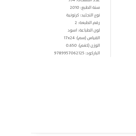
عدد الصفحات: 334
سنة الطبع: 2010
نوع التجليد: كرتونية
رقم الطبعة: 2
لون الطباعة: اسود
القياس (سم): 17x24
الوزن (كغم): 0.650
الباركود: 9789957062125