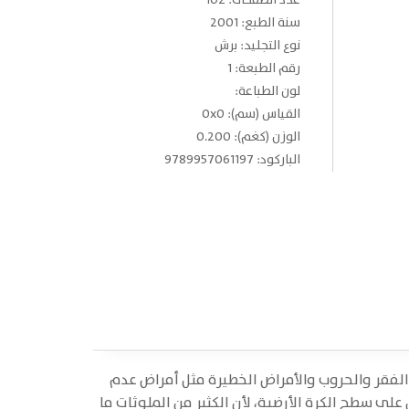
عدد الصفحات: 102
سنة الطبع: 2001
نوع التجليد: برش
رقم الطبعة: 1
لون الطباعة:
القياس (سم): 0x0
الوزن (كغم): 0.200
الباركود: 9789957061197
 الفقر والحروب والأمراض الخطيرة مثل أمراض عدم
 على سطح الكرة الأرضية، لأن الكثير من الملوثات ما