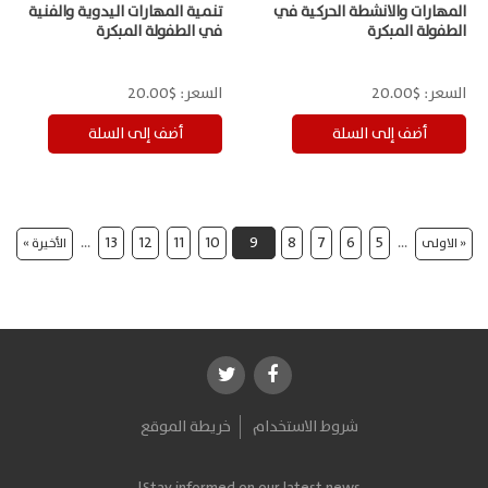
المهارات والانشطة الحركية في
تنمية المهارات اليدوية والفنية
الطفولة المبكرة
في الطفولة المبكرة
السعر:
$20.00
السعر:
$20.00
…
13
12
11
10
9
8
7
6
5
…
« الاولى
الأخيرة »
شروط الاستخدام
خريطة الموقع
Stay informed on our latest news!