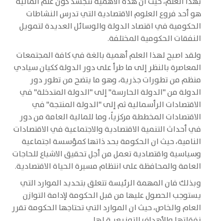
بهذا العلم، حيث ان هذه الأهمية تتجسد كون علم المالية
هو أحد فروع العلوم الاقتصادية التي تدرس النشاطات
الحكومية في اقتصاد الدولة والوسائل العديدة لتمويل
النفقات الحكومية المختلفة.
ولقد اصبح لهذا العلم أهمية بالغة في كافة المجتمعات
المعاصرة بالنظر إلى ما طرأ على دور الدولة ككيان سيادي
منظم من تطورات جذرية، وهو ما يتضح من تطور دور
الدولة من "الدولة الحارسة" إلى "الدولة المتدخلة" في
الاقتصادات الرأسمالية ثم إلى "الدولة المنتجة" في
الاقتصادات المخططة مركزياً، وما للمالية العامة من دور
في أحداث التنمية الاقتصادية والاجتماعية في الاقتصادات
النامية، حيث ان الحكومة بحد ذاتها كمؤسسة اجتماعية
وسياسية واقتصادية تعمل من أجل تحقيق الاشباع للحاجات
العامة والمحافظة على انتظام مسيرة الحياة الاقتصادية.
وبذلك فان المهمة الرئيسة تتعلق بتحديد الموارد التي
يستوجب الحصول عليها من قبل الحكومة لإدامة التوازن
العام والخاص، حيث ان الموارد التي تحتاجها الحكومة تقرر
نفقاتها والأهداف التوزيعيـة لها.