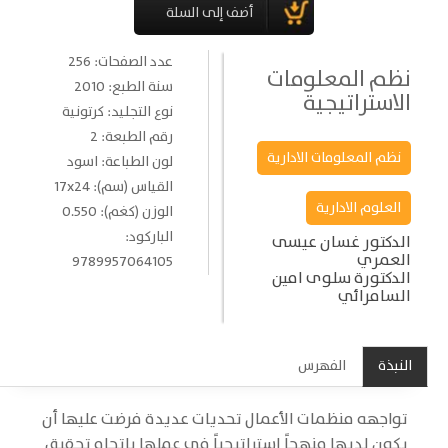
عدد الصفحات: 256
نظم المعلومات
سنة الطبع: 2010
الاستراتيجية
نوع التجليد: كرتونية
رقم الطبعة: 2
نظم المعلومات الادارية
لون الطباعة: اسود
القياس (سم): 17x24
العلوم الادارية
الوزن (كغم): 0.550
الباركود:
الدكتور غسان عيسى
العمري
9789957064105
الدكتورة سلوى امين
السامرائي
النبذة
الفهرس
تواجهه منظمات الأعمال تحديات عديدة فرضت عليها أن
يكون لديها منهجاً إستراتيجياً في عملها باتجاه تحقيق