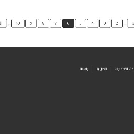
ى
…
2
3
4
5
6
7
8
9
10
…
ال
دث الاصدارات
اتصل بنا
راسلنا