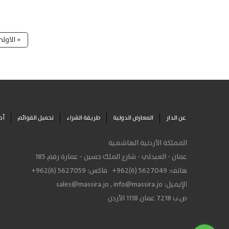
« الاول
عن الدار
المعارض الدولية
طريقة الشراء
تحميل القوائم
أح
المملكة الأردنية الهاشمية
عمان - العبدلي - شارع الملك حسين - عمارة رقم 185
هاتف:
+962(6) 5627049
فاكس:
+962(6) 5627059
الإيميل:
info@massira.jo
,
sales@massira.jo
ص.ب 7218 عمان 1118 الأردن