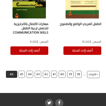
الطفل العربي الواقع والطموح
مهارات الاتصال بالانجليزية
لتخصص تربية الطفل
COMMUNICATION SKILLS
السعر:
$15.00
السعر:
$9.00
46
45
44
43
42
41
40
39
38
…
« الاولى